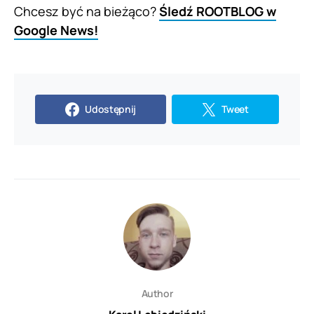
Author
Karol Lebiedziński
Student trzeciego roku Telekomunikacji na Politechnice
Wrocławskiej. Kilka lat temu złapał "technologicznego bakcyla"
i został z nim do dziś. Poza nowinkami z tego świata, żyje
sportem z naciskiem na piłkę nożną i ligę angielską. Ciężko
miałby przeżyć bez niej, tak samo jak bez muzyki wszelkiego
gatunku, seriali i filmów. Poza tym, chętnie spędza czas poza
domem ze znajomymi.
Zobacz komentarze