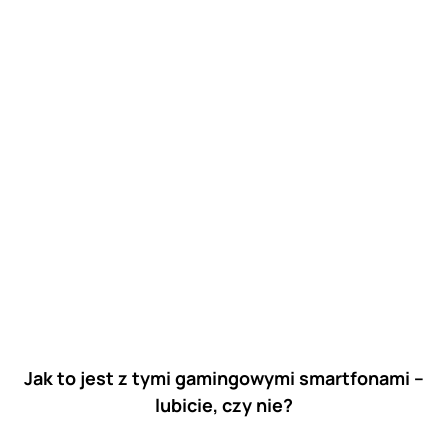
Jak to jest z tymi gamingowymi smartfonami –
lubicie, czy nie?
Chcesz być na bieżąco?
Śledź ROOTBLOG w
Google News!
Udostępnij
Tweet