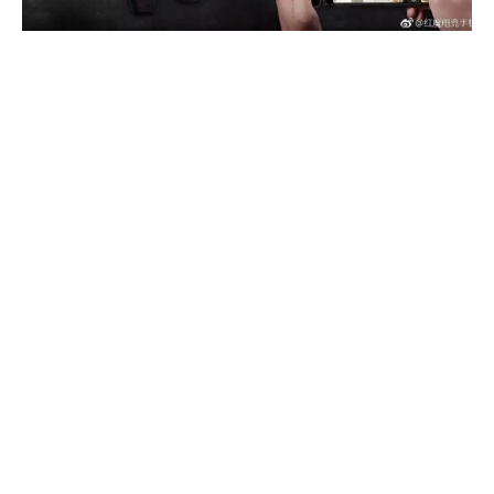
Jak zapewne myślicie, będzie drogo. Otóż nie
tym razem – powiedzmy. Telefon będzie
dostępny w dwóch wersjach kolorystycznych –
czarnej „meteorytowe” oraz czerwonej jak lawa.
Specjalną wersją będzie wydanie w kolorze
„Camo”. Cena za najmocniejszą konfigurację,
czyli 10/256 GB wynosi 575 $ – 2200 PLN. Za
8/128 GB zapłacimy 460 $ – 1750 PLN – a model