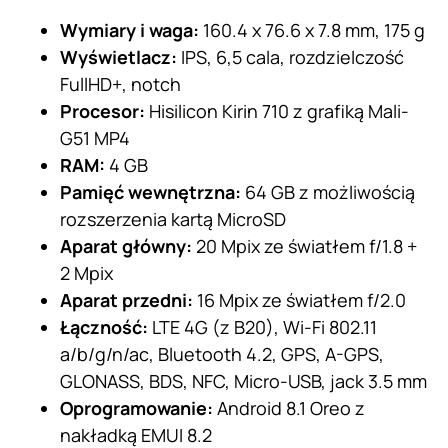
Wymiary i waga:
160.4 x 76.6 x 7.8 mm, 175 g
Wyświetlacz:
IPS, 6,5 cala, rozdzielczość
FullHD+, notch
Procesor:
Hisilicon Kirin 710 z grafiką Mali-
G51 MP4
RAM:
4 GB
Pamięć wewnętrzna:
64 GB z możliwością
rozszerzenia kartą MicroSD
Aparat główny:
20 Mpix ze światłem f/1.8 +
2 Mpix
Aparat przedni:
16 Mpix ze światłem f/2.0
Łączność:
LTE 4G (z B20), Wi-Fi 802.11
a/b/g/n/ac, Bluetooth 4.2, GPS, A-GPS,
GLONASS, BDS, NFC, Micro-USB, jack 3.5 mm
Oprogramowanie:
Android 8.1 Oreo z
nakładką EMUI 8.2