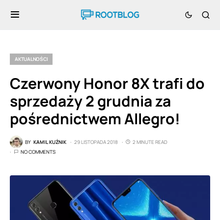
AKTUALNOŚCI
Czerwony Honor 8X trafi do
sprzedaży 2 grudnia za
pośrednictwem Allegro!
BY
KAMIL KUŹNIK
29 LISTOPADA 2018
2 MINUTE READ
NO COMMENTS