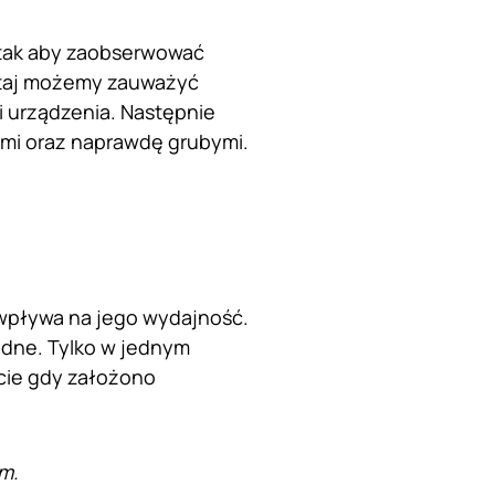
 tak aby zaobserwować
tutaj możemy zauważyć
ci urządzenia. Następnie
imi oraz naprawdę grubymi.
 wpływa na jego wydajność.
adne. Tylko w jednym
cie gdy założono
lm.