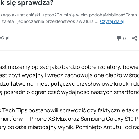
st możemy opisać jako bardzo dobre izolatory, bowi
est zbyt wydajny i wręcz zachowują one ciepło w śro
rdzo łatwo nam jest połączyć przysłowiowe kropki i d
 pośrednio ograniczać wydajność naszych smartfon
 Tech Tips postanowili sprawdzić czy faktycznie tak s
martfony – iPhone XS Max oraz Samsung Galaxy S10 P
ry pokaże miarodajny wynik. Pominięto Antutu i od ra