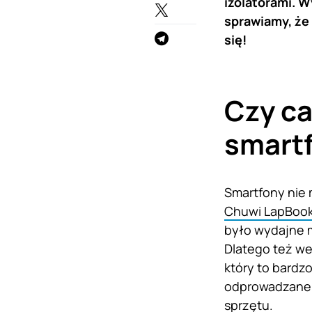
izolatorami. W
sprawiamy, że 
się!
Czy c
smart
Smartfony nie 
Chuwi LapBook
było wydajne m
Dlatego też w
który to bardzo
odprowadzane t
sprzętu.