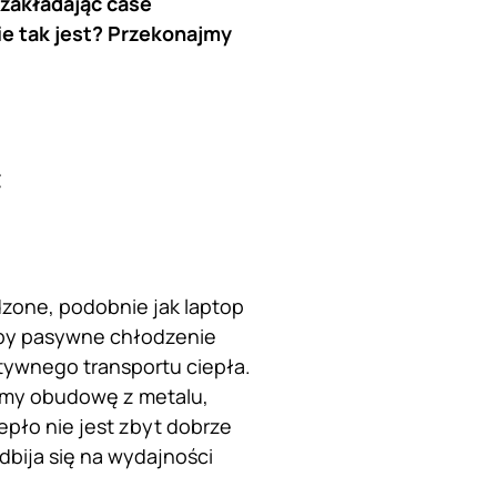
 zakładając case
ie tak jest? Przekonajmy
ć
zone, podobnie jak laptop
Aby pasywne chłodzenie
tywnego transportu ciepła.
emy obudowę z metalu,
iepło nie jest zbyt dobrze
dbija się na wydajności