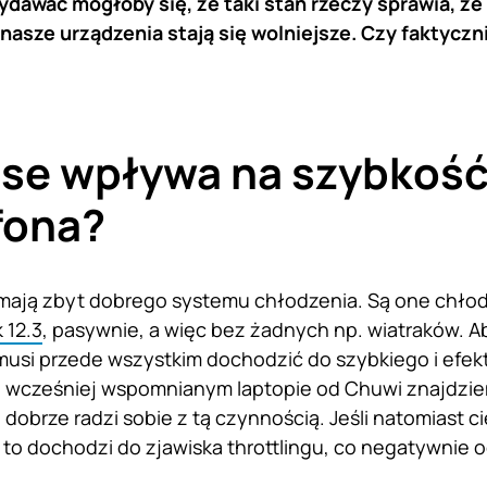
ydawać mogłoby się, że taki stan rzeczy sprawia, że
nasze urządzenia stają się wolniejsze. Czy faktyczn
ase wpływa na szybkoś
fona?
mają zbyt dobrego systemu chłodzenia. Są one chłod
 12.3
, pasywnie, a więc bez żadnych np. wiatraków. 
usi przede wszystkim dochodzić do szybkiego i efek
e wcześniej wspomnianym laptopie od Chuwi znajdzi
 dobrze radzi sobie z tą czynnością. Jeśli natomiast c
o dochodzi do zjawiska throttlingu, co negatywnie o