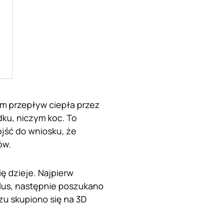
em przepływ ciepła przez
dku, niczym koc. To
ojść do wniosku, że
ów.
ię dzieje. Najpierw
lus, następnie poszukano
zu skupiono się na 3D