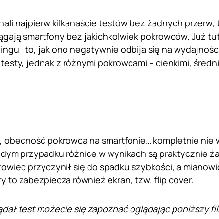
ali najpierw kilkanaście testów bez żadnych przerw,
siągają smartfony bez jakichkolwiek pokrowców. Już 
lingu i to, jak ono negatywnie odbija się na wydajnoś
testy, jednak z różnymi pokrowcami – cienkimi, średn
e, obecność pokrowca na smartfonie… kompletnie nie
dym przypadku różnice w wynikach są praktycznie ż
wiec przyczynił się do spadku szybkości, a mianowi
y to zabezpiecza również ekran, tzw. flip cover.
lądał test możecie się zapoznać oglądając poniższy fi