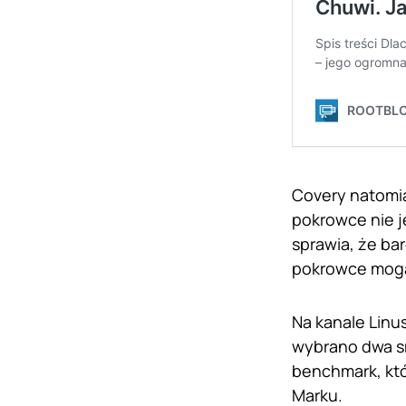
Covery natomia
pokrowce nie j
sprawia, że ba
pokrowce mogą
Na kanale Linus
wybrano dwa s
benchmark, któ
Marku.