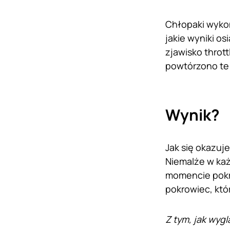
Chłopaki wykon
jakie wyniki o
zjawisko thrott
powtórzono te 
Wynik?
Jak się okazuj
Niemalże w każ
momencie pokro
pokrowiec, któr
Z tym, jak wyg