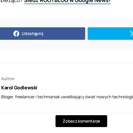
 bieżąco?
Śledź ROOTBLOG w Google News!
Udostępnij
Author
Karol Godlewski
Bloger, freelancer i techmaniak uwielbiający świat nowych technologii
Zobacz komentarze