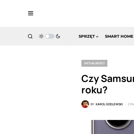
SPRZĘT
SMART HOME
AKTUALNOŚCI
Czy Samsun
roku?
BY
KAROL GODLEWSKI
2 P