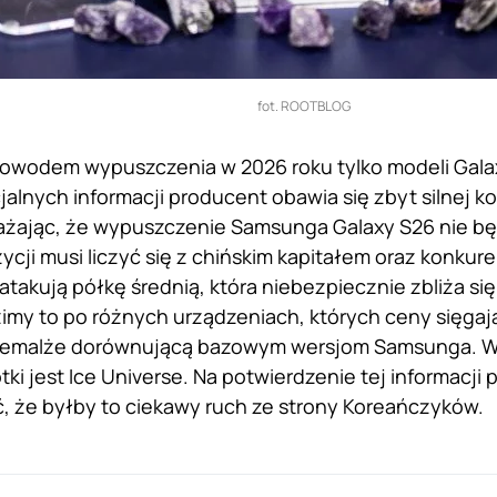
fot. ROOTBLOG
wodem wypuszczenia w 2026 roku tylko modeli Galaxy
jalnych informacji producent obawia się zbyt silnej k
żając, że wypuszczenie Samsunga Galaxy S26 nie bę
ycji musi liczyć się z chińskim kapitałem oraz konkur
 atakują półkę średnią, która niebezpiecznie zbliża 
imy to po różnych urządzeniach, których ceny sięgaj
niemalże dorównującą bazowym wersjom Samsunga. W
tki jest Ice Universe. Na potwierdzenie tej informacji
 że byłby to ciekawy ruch ze strony Koreańczyków.