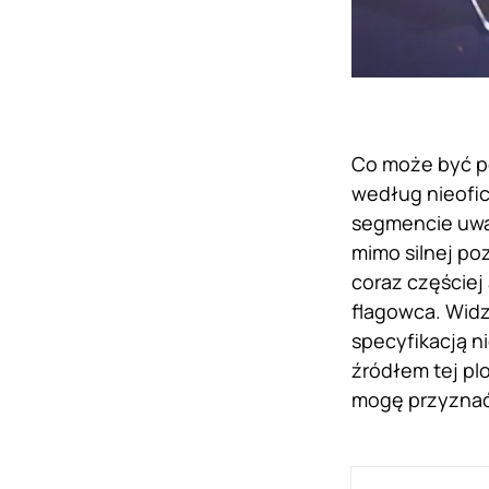
Co może być po
według nieofic
segmencie uwa
mimo silnej poz
coraz częściej
flagowca. Widz
specyfikacją 
źródłem tej plo
mogę przyznać,