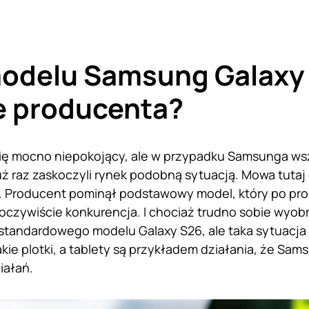
modelu Samsung Galaxy
e producenta?
ię mocno niepokojący, ale w przypadku Samsunga wsz
ż raz zaskoczyli rynek podobną sytuacją. Mowa tutaj 
. Producent pominął podstawowy model, który po prost
czywiście konkurencja. I chociaż trudno sobie wyobr
standardowego modelu Galaxy S26, ale taka sytuacja
akie plotki, a tablety są przykładem działania, że Sa
iałań.