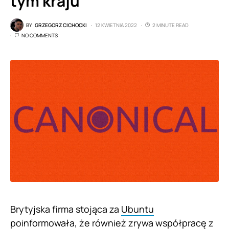
tym kraju
BY
GRZEGORZ CICHOCKI
12 KWIETNIA 2022
2 MINUTE READ
NO COMMENTS
Brytyjska firma stojąca za
Ubuntu
poinformowała, że również zrywa współpracę z