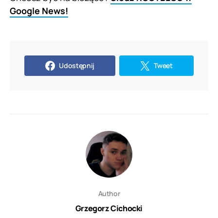
Google News!
Udostępnij
Tweet
Author
Grzegorz Cichocki