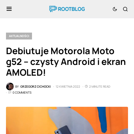
AKTUALNOŚCI
Debiutuje Motorola Moto
g52 – czysty Android i ekran
AMOLED!
BY
GRZEGORZ CICHOCKI
12 KWIETNIA 2022
2 MINUTE READ
0 COMMENTS