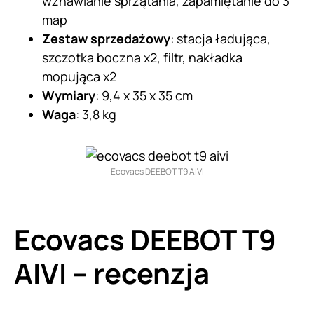
wznawianie sprzątania, zapamiętanie do 3
map
Zestaw sprzedażowy
: stacja ładująca,
szczotka boczna x2, filtr, nakładka
mopująca x2
Wymiary
: 9,4 x 35 x 35 cm
Waga
: 3,8 kg
Ecovacs DEEBOT T9 AIVI
Ecovacs DEEBOT T9
AIVI – recenzja