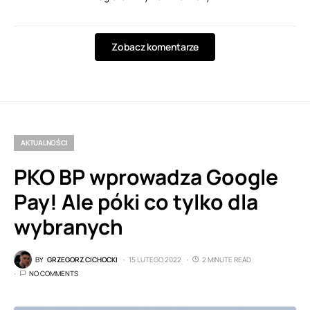
Zobacz komentarze
AKTUALNOŚCI
PKO BP wprowadza Google
Pay! Ale póki co tylko dla
wybranych
BY
GRZEGORZ CICHOCKI
15 LUTEGO 2022
2 MINUTE READ
NO COMMENTS