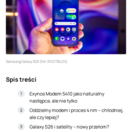
Samsung Galaxy S25 (fot. ROOTBLOG)
Spis treści
Exynos Modem 5410 jako naturalny
następca, ale nie tylko
Oddzielny modem i proces 4 nm – chłodniej,
ale czy lepiej?
Galaxy S26 i satelity – nowy przełom?