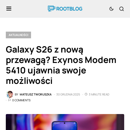
AKTUALNOŚCI
Galaxy S26 z nową
przewagą? Exynos Modem
5410 ujawnia swoje
możliwości
BY
MATEUSZ TWORUSZKA
30 GRUDNIA 2025
3 MINUTE READ
0 COMMENTS