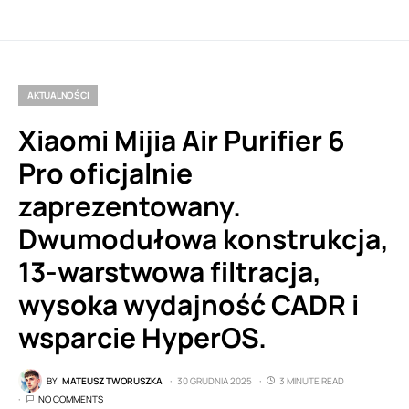
AKTUALNOŚCI
Xiaomi Mijia Air Purifier 6
Pro oficjalnie
zaprezentowany.
Dwumodułowa konstrukcja,
13-warstwowa filtracja,
wysoka wydajność CADR i
wsparcie HyperOS.
BY
MATEUSZ TWORUSZKA
30 GRUDNIA 2025
3 MINUTE READ
NO COMMENTS