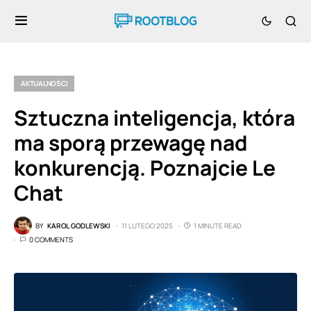
AKTUALNOŚCI
Sztuczna inteligencja, która
ma sporą przewagę nad
konkurencją. Poznajcie Le
Chat
BY
KAROL GODLEWSKI
11 LUTEGO 2025
1 MINUTE READ
0 COMMENTS