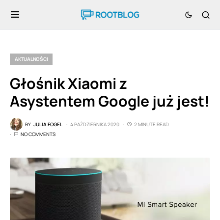
AKTUALNOŚCI
Głośnik Xiaomi z
Asystentem Google już jest!
BY
JULIA FOGEL
4 PAŹDZIERNIKA 2020
2 MINUTE READ
NO COMMENTS