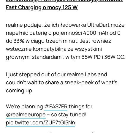
Fast Charging o mocy 125 W
realme podaje, że ich ładowarka UltraDart może
napełnić baterię o pojemności 4000 mAh od 0
do 33% w ciągu trzech minut. Jest również
wstecznie kompatybilna ze wszystkimi
głównymi standardami, w tym 65W PD i 36W QC.
I just stepped out of our realme Labs and
couldn't wait to share a sneak-peek of what's
coming up.
We're planning
#FAS7ER
things for
@realmeeurope
– so stay tuned!
pic.twitter.com/ZUP7tGI5Nn