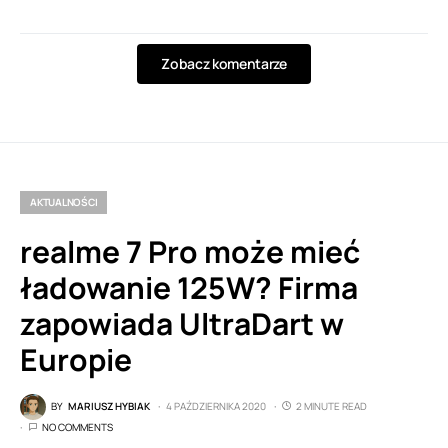
Zobacz komentarze
AKTUALNOŚCI
realme 7 Pro może mieć
ładowanie 125W? Firma
zapowiada UltraDart w
Europie
BY
MARIUSZ HYBIAK
4 PAŹDZIERNIKA 2020
2 MINUTE READ
NO COMMENTS