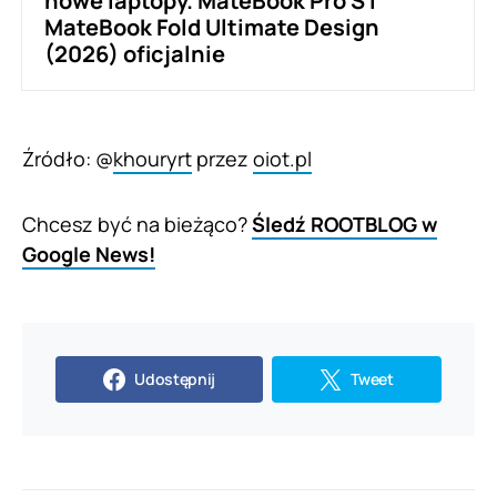
nowe laptopy. MateBook Pro S i
MateBook Fold Ultimate Design
(2026) oficjalnie
Źródło: @
khouryrt
przez
oiot.pl
Chcesz być na bieżąco?
Śledź ROOTBLOG w
Google News!
Udostępnij
Tweet