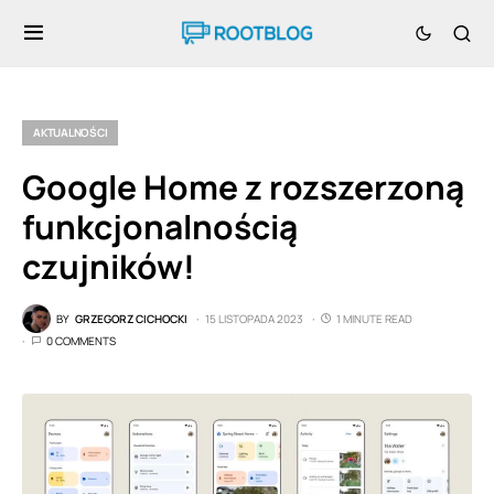
AKTUALNOŚCI
Google Home z rozszerzoną
funkcjonalnością
czujników!
BY
GRZEGORZ CICHOCKI
15 LISTOPADA 2023
1 MINUTE READ
0 COMMENTS