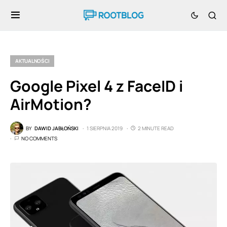
AKTUALNOŚCI
Google Pixel 4 z FaceID i
AirMotion?
BY
DAWID JABŁOŃSKI
1 SIERPNIA 2019
2 MINUTE READ
NO COMMENTS