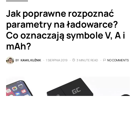
Jak poprawne rozpoznać
parametry na ładowarce?
Co oznaczają symbole V, A i
mAh?
BY
KAMIL KUŹNIK
1 SIERPNIA 2019
3 MINUTE READ
NO COMMENTS