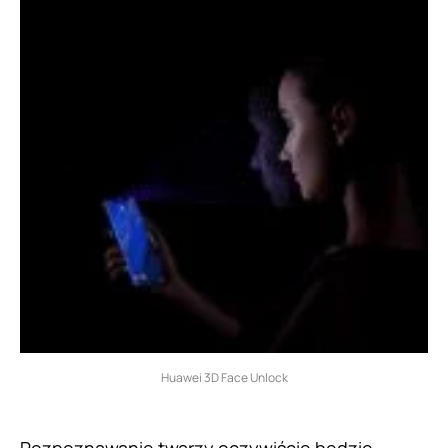
Huawei 3D Face Unlock
Rozpoznawanie twarzy oczywiście będzie