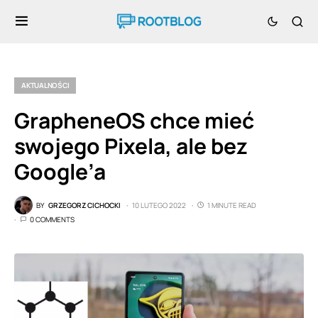
AKTUALNOŚCI
GrapheneOS chce mieć
swojego Pixela, ale bez
Google’a
BY
GRZEGORZ CICHOCKI
10 LUTEGO 2022
1 MINUTE READ
0 COMMENTS