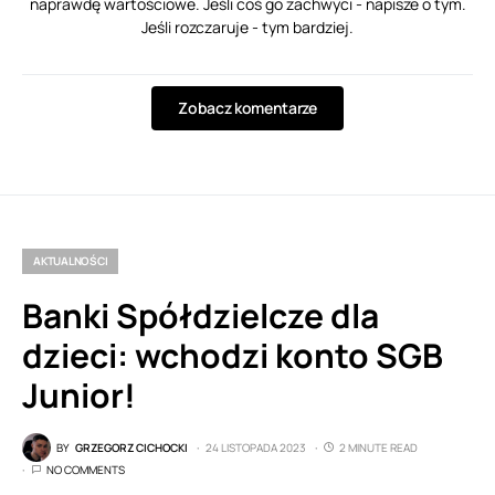
naprawdę wartościowe. Jeśli coś go zachwyci - napisze o tym.
Jeśli rozczaruje - tym bardziej.
Zobacz komentarze
AKTUALNOŚCI
Banki Spółdzielcze dla
dzieci: wchodzi konto SGB
Junior!
BY
GRZEGORZ CICHOCKI
24 LISTOPADA 2023
2 MINUTE READ
NO COMMENTS