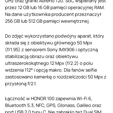
GHz oraz grafiki Adreno 720. SoC wspierany jest
przez 12 GB lub 16 GB pamięci operacyjnej RAM.
Na dane użytkownika producent przeznaczył
256 GB lub 512 GB pamięci wewnętrznej.
Do zdjęć wykorzystano podwójny aparat, który
składa się z obiektywu głównego 50 Mpx
(f/1.95) z sensorem Sony IMX906 i optyczną
stabilizacją obrazu oraz obiektywu
ultraszerokokątnego 12 Mpx (f/2.2) o polu
widzenia 112° i opcją makro. Dla fanów selfie
zastosowano kamerkę o rozdzielczości 50 Mpx z
przysłoną f/2.1.
Łączność w HONOR 100 zapewnia Wi-Fi 6,
Bluetooth 5.3, NFC, GPS, Glonass, Galileo oraz
port USB 2.0 typu C. Nie zabrakło też Dual SIM,