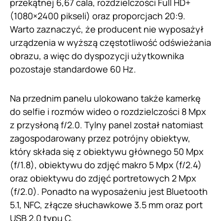
przekątnej 6,67 cala, rozdzielczości Full HD+
(1080×2400 pikseli) oraz proporcjach 20:9.
Warto zaznaczyć, że producent nie wyposażył
urządzenia w wyższą częstotliwość odświeżania
obrazu, a więc do dyspozycji użytkownika
pozostaje standardowe 60 Hz.
Na przednim panelu ulokowano także kamerkę
do selfie i rozmów wideo o rozdzielczości 8 Mpx
z przysłoną f/2.0. Tylny panel został natomiast
zagospodarowany przez potrójny obiektyw,
który składa się z obiektywu głównego 50 Mpx
(f/1.8), obiektywu do zdjęć makro 5 Mpx (f/2.4)
oraz obiektywu do zdjęć portretowych 2 Mpx
(f/2.0). Ponadto na wyposażeniu jest Bluetooth
5.1, NFC, złącze słuchawkowe 3.5 mm oraz port
USB 2.0 typu C.