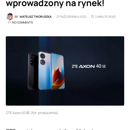
wprowadzony na rynek!
BY
MATEUSZ TWORUSZKA
21 PAŹDZIERNIKA 2022
2 MINUTE READ
NO COMMENTS
ZTE Axon 40 SE (fot. producenta)