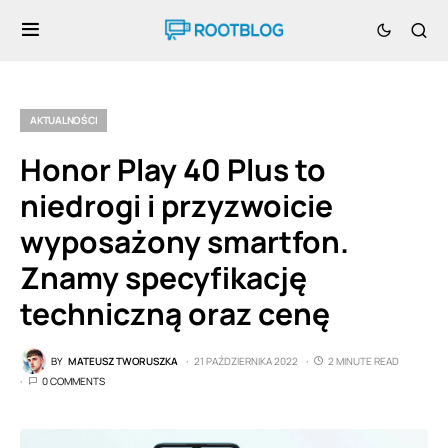
AKTUALNOŚCI
Honor Play 40 Plus to
niedrogi i przyzwoicie
wyposażony smartfon.
Znamy specyfikację
techniczną oraz cenę
BY
MATEUSZ TWORUSZKA
21 PAŹDZIERNIKA 2022
2 MINUTE READ
0 COMMENTS