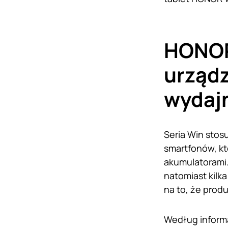
HONOR
urządz
wydaj
Seria Win stos
smartfonów, kt
akumulatorami
natomiast kilk
na to, że prod
Według informa