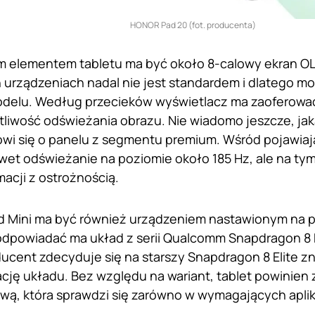
HONOR Pad 20 (fot. producenta)
m elementem tabletu ma być około 8-calowy ekran OL
urządzeniach nadal nie jest standardem i dlatego m
delu. Według przecieków wyświetlacz ma zaoferować 
liwość odświeżania obrazu. Nie wiadomo jeszcze, ja
ówi się o panelu z segmentu premium. Wśród pojawiają
awet odświeżanie na poziomie około 185 Hz, ale na ty
macji z ostrożnością.
 Mini ma być również urządzeniem nastawionym na pł
dpowiadać ma układ z serii Qualcomm Snapdragon 8 El
ducent zdecyduje się na starszy Snapdragon 8 Elite zn
ję układu. Bez względu na wariant, tablet powinien
wą, która sprawdzi się zarówno w wymagających aplika