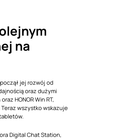
kolejnym
ej na
począł jej rozwój od
dajnością oraz dużymi
n oraz HONOR Win RT,
. Teraz wszystko wskazuje
tabletów.
a Digital Chat Station,