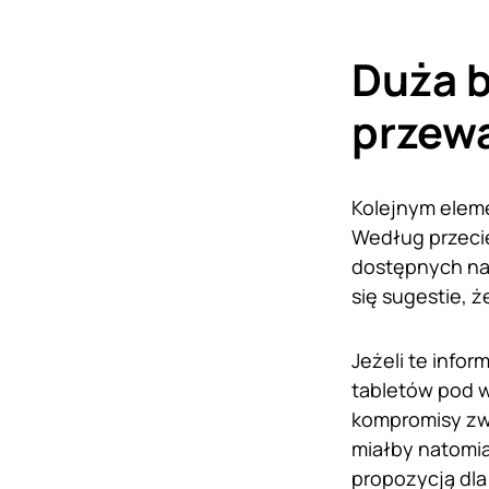
Duża b
przew
Kolejnym eleme
Według przeci
dostępnych na 
się sugestie, 
Jeżeli te info
tabletów pod 
kompromisy zwi
miałby natomia
propozycją dl