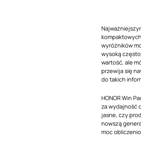
Najważniejszy
kompaktowych 
wyróżników mo
wysoką częstot
wartość, ale m
przewija się n
do takich infor
HONOR Win Pad
za wydajność o
jasne, czy pro
nowszą generac
moc obliczenio