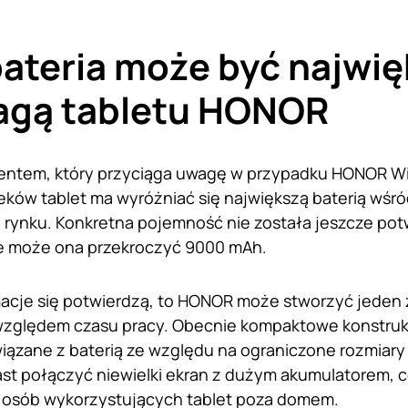
ateria może być najwi
agą tabletu HONOR
ntem, który przyciąga uwagę w przypadku HONOR Win
eków tablet ma wyróżniać się największą baterią wś
rynku. Konkretna pojemność nie została jeszcze potw
że może ona przekroczyć 9000 mAh.
rmacje się potwierdzą, to HONOR może stworzyć jede
względem czasu pracy. Obecnie kompaktowe konstrukc
ązane z baterią ze względu na ograniczone rozmiary
st połączyć niewielki ekran z dużym akumulatorem, c
a osób wykorzystujących tablet poza domem.