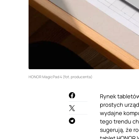
HONOR MagicPad 4 (fot. producenta)
Rynek tabletów
prostych urząd
wydajne komput
tego trendu c
sugerują, że 
tablet HONOR W