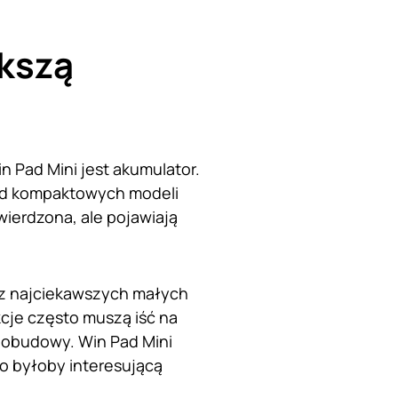
ększą
 Pad Mini jest akumulator.
ród kompaktowych modeli
ierdzona, ale pojawiają
n z najciekawszych małych
je często muszą iść na
 obudowy. Win Pad Mini
o byłoby interesującą