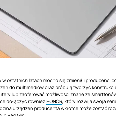
 w ostatnich latach mocno się zmienił i producenci 
zeń do multimediów oraz próbują tworzyć konstrukcje
ery lub zaoferować możliwości znane ze smartfonów 
hce dołączyć również
HONOR
, który rozwija swoją ser
rodzina urządzeń producenta wkrótce może zostać ro
in Pad Mini.