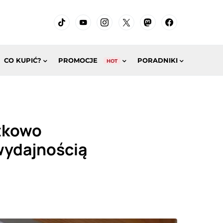
CO KUPIĆ?
PROMOCJE
PORADNIKI
HOT
tkowo
wydajnością