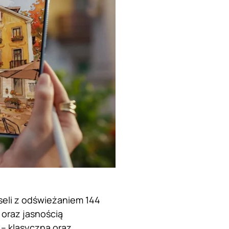
seli z odświeżaniem 144
 oraz jasnością
– klasyczna oraz