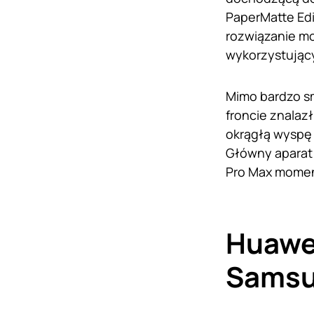
PaperMatte Edi
rozwiązanie m
wykorzystujący
Mimo bardzo sm
froncie znalaz
okrągłą wyspę 
Główny aparat 
Pro Max moment
Huawei
Samsu