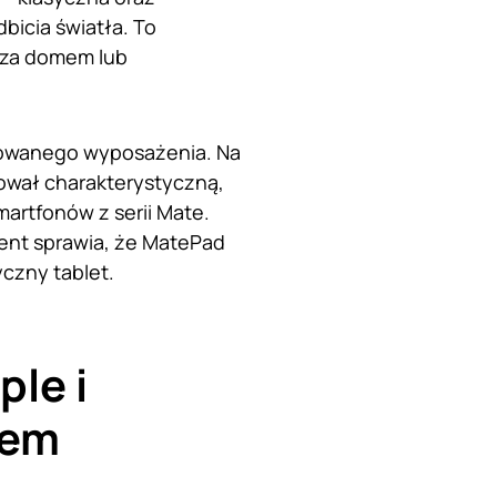
bicia światła. To
oza domem lub
owanego wyposażenia. Na
sował charakterystyczną,
artfonów z serii Mate.
ment sprawia, że MatePad
czny tablet.
le i
dem