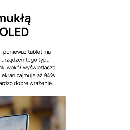
mukłą
 OLED
, ponieważ tablet ma
h urządzeń tego typu
mki wokół wyświetlacza,
u ekran zajmuje aż 94%
bardzo dobre wrażenie.