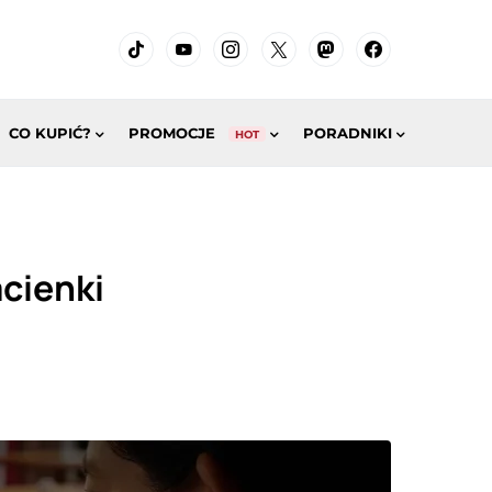
CO KUPIĆ?
PROMOCJE
PORADNIKI
HOT
acienki