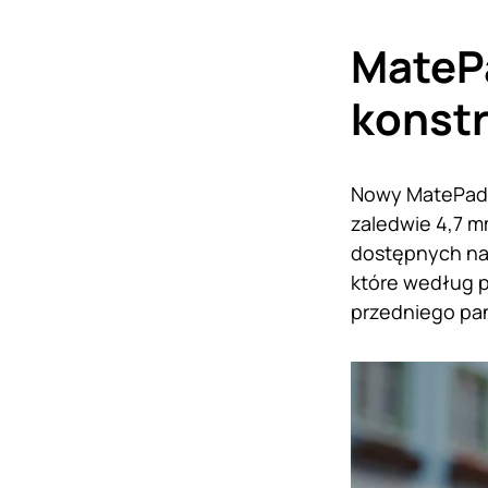
MateP
konst
Nowy MatePad 
zaledwie 4,7 m
dostępnych na 
które według p
przedniego pan