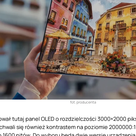
fot. producenta
wał tutaj panel OLED o rozdzielczości 3000×2000 pik
chwali się również kontrastem na poziomie 2000000:1
1600 nitów. Do wyboru będą dwie wersje urządzenia 