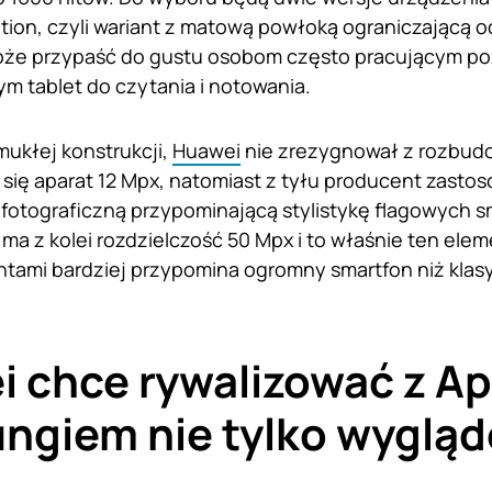
tion, czyli wariant z matową powłoką ograniczającą od
oże przypaść do gustu osobom często pracującym p
m tablet do czytania i notowania.
ukłej konstrukcji,
Huawei
nie zrezygnował z rozbud
ł się aparat 12 Mpx, natomiast z tyłu producent zasto
fotograficzną przypominającą stylistykę flagowych sm
ma z kolei rozdzielczość 50 Mpx i to właśnie ten ele
ami bardziej przypomina ogromny smartfon niż klasy
 chce rywalizować z App
ngiem nie tylko wyglą