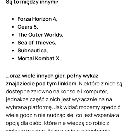
Są to między innymi:
Forza Horizon 4,
Gears 5,
The Outer Worlds,
Sea of Thieves,
Subnautica,
Mortal Kombat X,
…oraz wiele innych gier, pełny wykaz
znajdziecie
pod tym linkiem
.
Niektóre z nich są
dostępne zarówno na konsole i komputer,
jednakże część z nich jest wyłącznie na na
wybraną platformę. Jak widać możemy spędzić
wiele godzin nie nudząc się, co jest wspaniałą
opcją dla osób, które nie wiedzą co robić z
wolnym czasem. Baza gier jest nieustannie