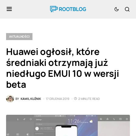
AKTUALNOŚCI
Huawei ogłosił, które
średniaki otrzymają już
niedługo EMUI 10 w wersji
beta
BY
KAMIL KUŹNIK
17 GRUDNIA 2019
2 MINUTE READ