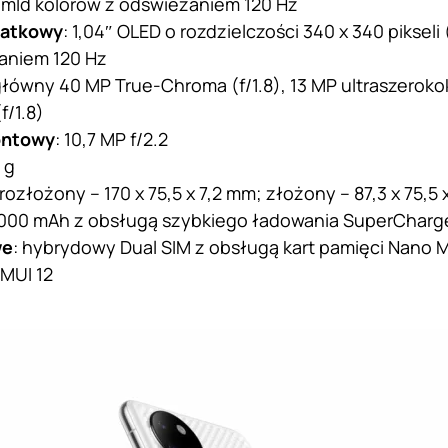
7 mld kolorów z odświeżaniem 120 Hz
datkowy
: 1,04″ OLED o rozdzielczości 340 x 340 pikseli
aniem 120 Hz
główny 40 MP True-Chroma (f/1.8), 13 MP ultraszerokok
f/1.8)
ontowy
: 10,7 MP f/2.2
 g
 rozłożony – 170 x 75,5 x 7,2 mm; złożony – 87,3 x 75,5
4000 mAh z obsługą szybkiego ładowania SuperCharg
we
: hybrydowy Dual SIM z obsługą kart pamięci Nano
EMUI 12