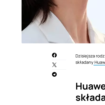
Dzisiejsza rod
składany
Huawe
Huawei
skład