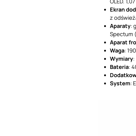
OLED. 1,0
Ekran do
z odśwież
Aparaty
: 
Spectum (
Aparat fr
Waga
: 190
Wymiary
:
Bateria
: 
Dodatko
System
: 