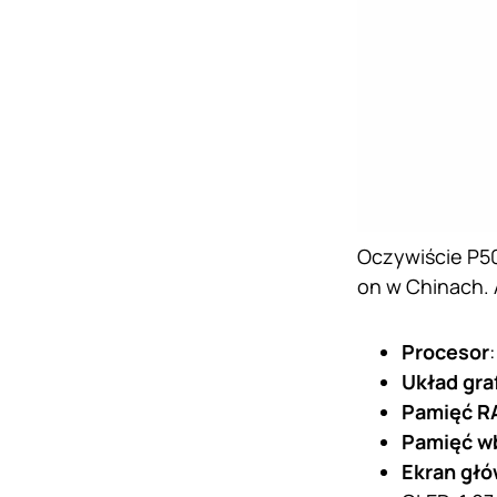
Oczywiście P50
on w Chinach. 
Procesor
Układ gra
Pamięć R
Pamięć w
Ekran gł