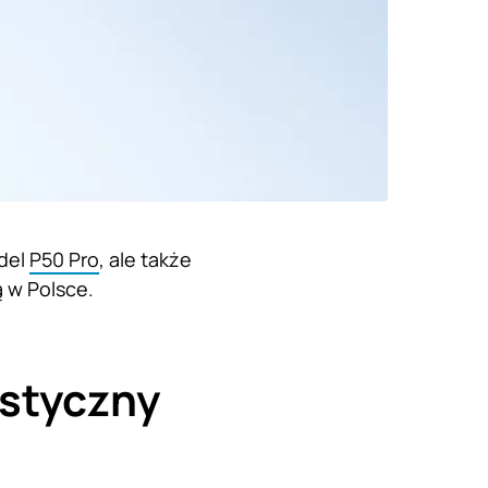
odel
P50 Pro
, ale także
ą w Polsce.
istyczny