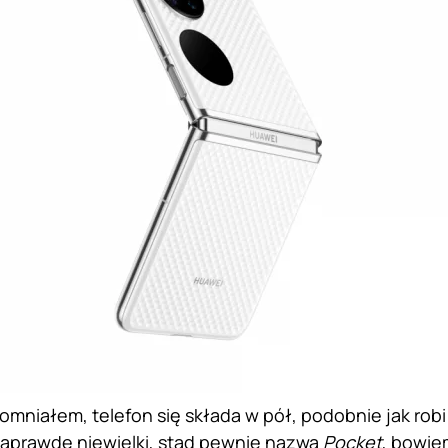
omniałem, telefon się składa w pół, podobnie jak robi 
naprawdę niewielki, stąd pewnie nazwa
Pocket
, bowie