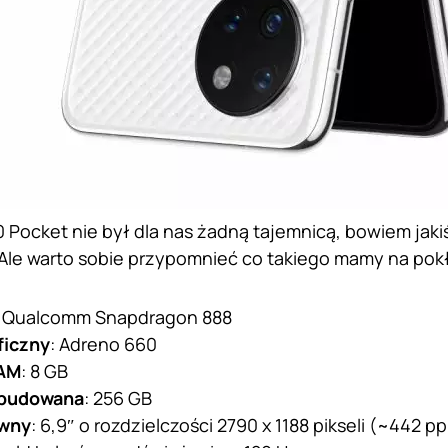
 Pocket nie był dla nas żadną tajemnicą, bowiem jak
Ale warto sobie przypomnieć co takiego mamy na pok
: Qualcomm Snapdragon 888
ficzny
: Adreno 660
AM
: 8 GB
budowana
: 256 GB
ówny
: 6,9″ o rozdzielczości 2790 x 1188 pikseli (~442 