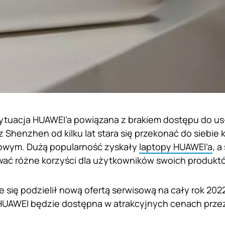
ytuacja HUAWEI’a powiązana z brakiem dostępu do us
 z Shenzhen od kilku lat stara się przekonać do siebi
towym. Dużą popularność zyskały
laptopy HUAWEI’a
, 
ować różne korzyści dla użytkowników swoich produkt
 się podzielił nową ofertą serwisową na cały rok 202
UAWEI będzie dostępna w atrakcyjnych cenach przez