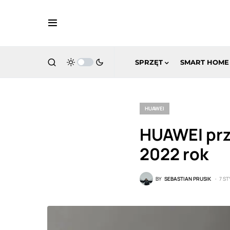
SPRZĘT
SMART HOME
HUAWEI
HUAWEI prz
2022 rok
BY
SEBASTIAN PRUSIK
7 S