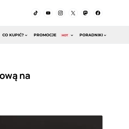
CO KUPIĆ?
PROMOCJE
PORADNIKI
HOT
sową na