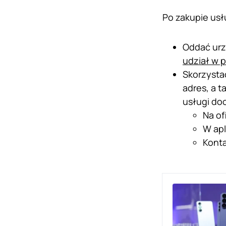
Po zakupie usł
Oddać urz
udział w 
Skorzysta
adres, a 
usługi do
Na of
W apl
Konta