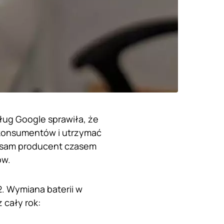
ług Google sprawiła, że
e konsumentów i utrzymać
a sam producent czasem
ów.
2. Wymiana baterii w
 cały rok: