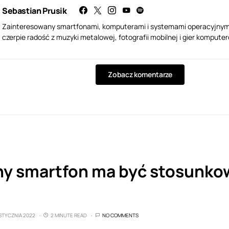
Sebastian Prusik
Zainteresowany smartfonami, komputerami i systemami operacyjnymi i
czerpie radość z muzyki metalowej, fotografii mobilnej i gier kompute
Zobacz komentarze
ny smartfon ma być stosunkow
 STYCZNIA 2022
2 MINUTE READ
NO COMMENTS