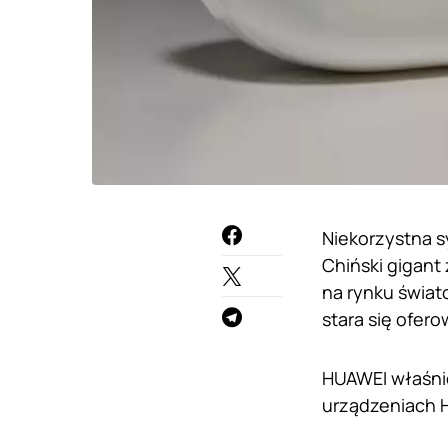
Niekorzystna s
Chiński gigant
na rynku świa
stara się ofer
HUAWEI właśnie
urządzeniach H