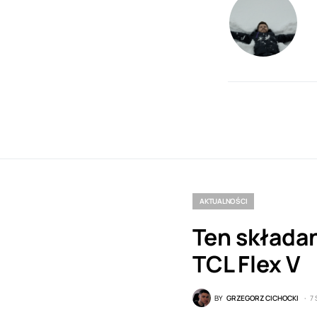
AKTUALNOŚCI
Ten składa
TCL Flex V
BY
GRZEGORZ CICHOCKI
7