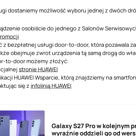
ugi dostaniemy możliwość wyboru jednej z dwóch dróg 
ądzenie osobiście do jednego z Salonów Serwisowyc
promocji
ć z bezpłatnej usługi door-to-door, która pozawala z
także obejmuje zwrot urządzenia tą samą drogą do wła
or-to-door możemy złożyć:
icjalnej
stronie HUAWEI
ikacji HUAWEI Wsparcie, którą znajdziemy na smartfon
ktując się z
infolinią HUAWEI
Galaxy S27 Pro w kolejnym 
wyraźnie oddzieli go od wersj