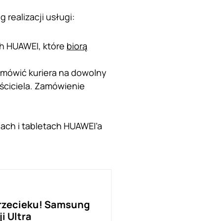
realizacji usługi:
h HUAWEI, które
biorą
amówić kuriera na dowolny
ściciela. Zamówienie
ach i tabletach HUAWEI’a
przecieku! Samsung
i Ultra