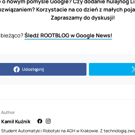
e o nowym pomyśle Google? Czy dodanie hulajnóg Lim
ozwiązaniem? Korzystacie na co dzień z małych poj
Zapraszamy do dyskusji!
 bieżąco?
Śledź ROOTBLOG w Google News!
Udostępnij
Author
Kamil Kuźnik
Student Automatyki i Robotyki na AGH w Krakowie. Z technologią zwi