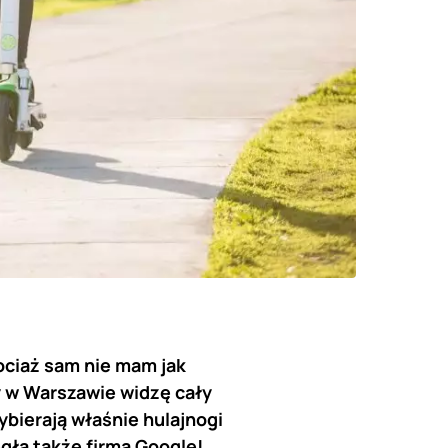
ociaż sam nie mam jak
y w Warszawie widzę cały
bierają właśnie hulajnogi
gła także firma Google!