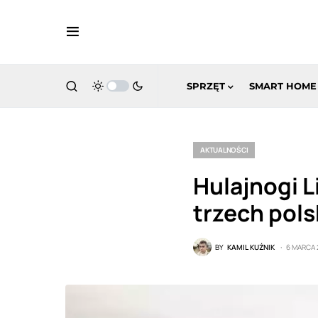
SPRZĘT
SMART HOME
AKTUALNOŚCI
Hulajnogi 
trzech pol
BY
KAMIL KUŹNIK
6 MARCA 