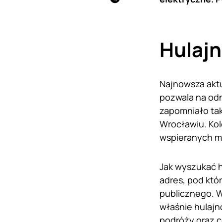
Hulaj
Najnowsza aktu
pozwala na odn
zapomniało tak
Wrocławiu. Kol
wspieranych mi
Jak wyszukać h
adres, pod któ
publicznego. W 
właśnie hulajn
podróży oraz c