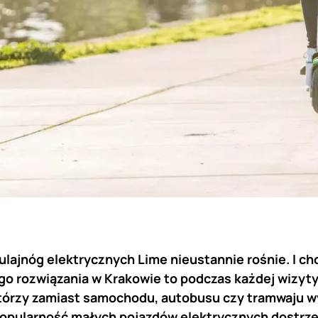
lajnóg elektrycznych Lime nieustannie rośnie. I ch
ego rozwiązania w Krakowie to podczas każdej wizyt
którzy zamiast samochodu, autobusu czy tramwaju wy
Popularność małych pojazdów elektrycznych dostrze