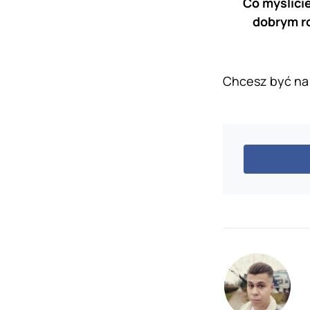
Co myślici
dobrym r
Chcesz być na