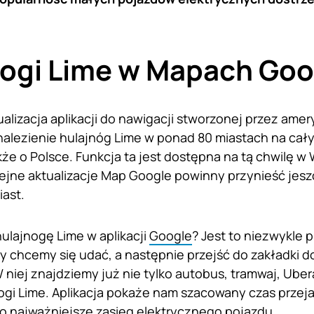
nogi Lime w Mapach Goo
alizacja aplikacji do nawigacji stworzonej przez ame
alezienie hulajnóg Lime w ponad 80 miastach na cały
że o Polsce. Funkcja ta jest dostępna na tą chwilę w
ejne aktualizacje Map Google powinny przynieść jeszc
ast.
ulajnogę Lime w aplikacji
Google
? Jest to niezwykle 
ry chcemy się udać, a następnie przejść do zakładki d
niej znajdziemy już nie tylko autobus, tramwaj, Ubera
ogi Lime. Aplikacja pokaże nam szacowany czas przeja
o najważniejsze zasięg elektrycznego pojazdu.