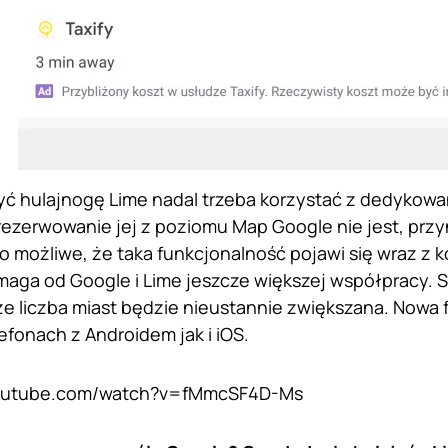
 hulajnogę Lime nadal trzeba korzystać z dedykowan
zerwowanie jej z poziomu Map Google nie jest, przyn
o możliwe, że taka funkcjonalność pojawi się wraz z ko
maga od Google i Lime jeszcze większej współpracy. 
że liczba miast będzie nieustannie zwiększana. Nowa 
efonach z Androidem jak i iOS.
youtube.com/watch?v=fMmcSF4D-Ms