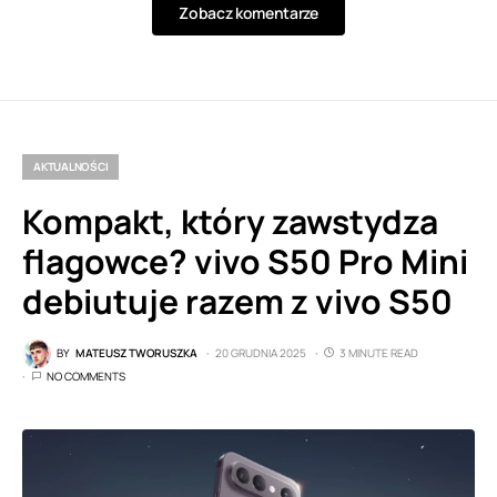
Zobacz komentarze
AKTUALNOŚCI
Kompakt, który zawstydza
flagowce? vivo S50 Pro Mini
debiutuje razem z vivo S50
BY
MATEUSZ TWORUSZKA
20 GRUDNIA 2025
3 MINUTE READ
NO COMMENTS