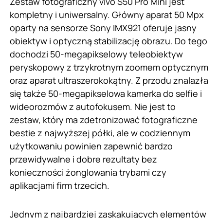
Zestaw fotograficzny vivo S50 Pro Mini jest
kompletny i uniwersalny. Główny aparat 50 Mpx
oparty na sensorze Sony IMX921 oferuje jasny
obiektyw i optyczną stabilizację obrazu. Do tego
dochodzi 50-megapikselowy teleobiektyw
peryskopowy z trzykrotnym zoomem optycznym
oraz aparat ultraszerokokątny. Z przodu znalazła
się także 50-megapikselowa kamerka do selfie i
wideorozmów z autofokusem. Nie jest to
zestaw, który ma zdetronizować fotograficzne
bestie z najwyższej półki, ale w codziennym
użytkowaniu powinien zapewnić bardzo
przewidywalne i dobre rezultaty bez
konieczności żonglowania trybami czy
aplikacjami firm trzecich.
Jednym z najbardziej zaskakujących elementów