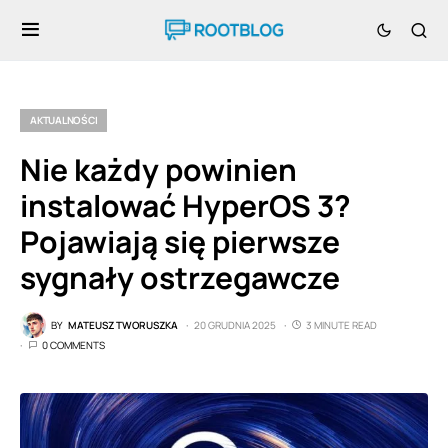
AKTUALNOŚCI
Nie każdy powinien
instalować HyperOS 3?
Pojawiają się pierwsze
sygnały ostrzegawcze
BY
MATEUSZ TWORUSZKA
20 GRUDNIA 2025
3 MINUTE READ
0 COMMENTS