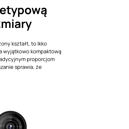
ietypową
zmiary
ny kształt, to Ikko
 na wyjątkowo kompaktową
tradycyjnym proporcjom
zanie sprawia, że