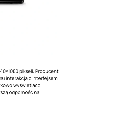
0×1080 pikseli. Producent
u interakcja z interfejsem
atkowo wyświetlacz
ększą odporność na