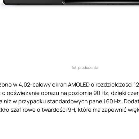
fot. producenta
no w 4,02-calowy ekran AMOLED o rozdzielczości 124
 o odświeżanie obrazu na poziomie 90 Hz, dzięki czem
za niż w przypadku standardowych paneli 60 Hz. Dod
kło szafirowe o twardości 9H, które ma zapewnić wi