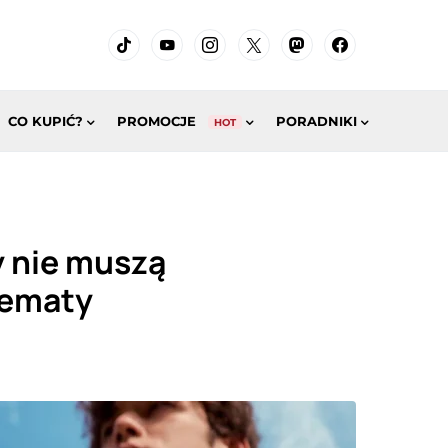
CO KUPIĆ?
PROMOCJE
PORADNIKI
HOT
y nie muszą
hematy