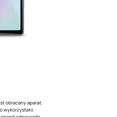
st obracany aparat.
ko wykorzystało
m aparat odpowiada