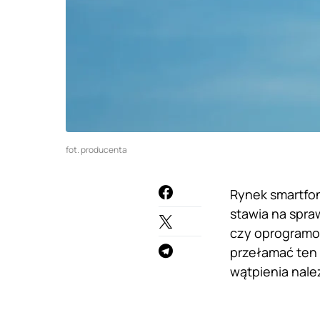
fot. producenta
Rynek smartfo
stawia na spra
czy oprogramow
przełamać ten 
wątpienia nale