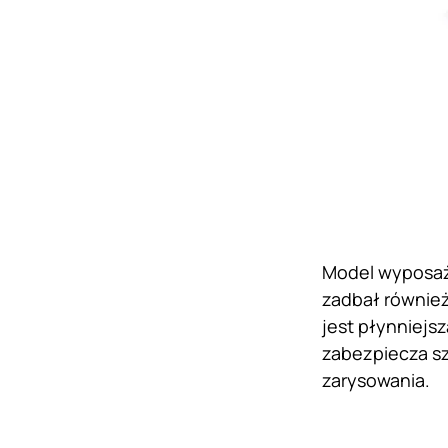
Model wyposażo
zadbał również
jest płynniejs
zabezpiecza sz
zarysowania.