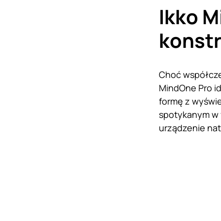
Ikko M
konstr
Choć współczes
MindOne Pro i
formę z wyświe
spotykanym w w
urządzenie nat