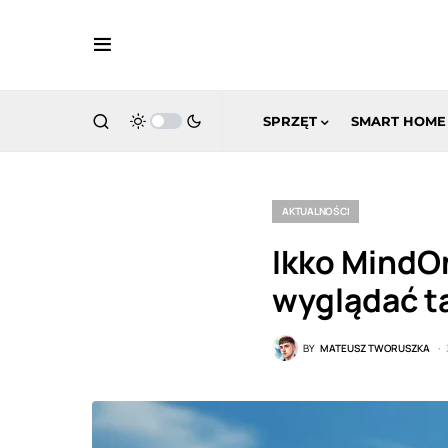
SPRZĘT
SMART HOME
AKTUALNOŚCI
Ikko MindO
wyglądać t
BY
MATEUSZ TWORUSZKA