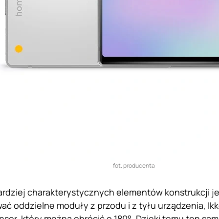
fot. producenta
rdziej charakterystycznych elementów konstrukcji je
ać oddzielne moduły z przodu i z tyłu urządzenia, Ik
sor, który można obrócić o 180°. Dzięki temu ten sa