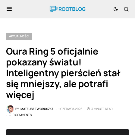
AKTUALNOŚCI
Oura Ring 5 oficjalnie
pokazany światu!
Inteligentny pierścień stał
się mniejszy, ale potrafi
więcej
BY
MATEUSZ TWORUSZKA
1 CZERWCA 2026
3 MINUTE READ
0 COMMENTS