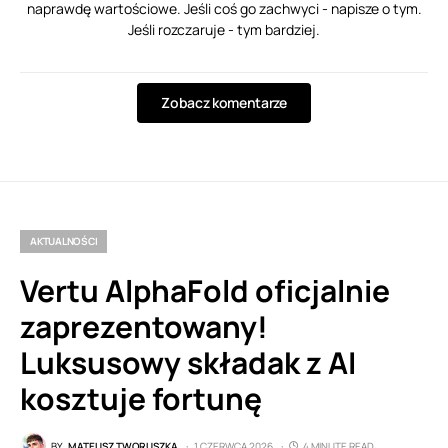
naprawdę wartościowe. Jeśli coś go zachwyci - napisze o tym.
Jeśli rozczaruje - tym bardziej.
Zobacz komentarze
AKTUALNOŚCI
Vertu AlphaFold oficjalnie
zaprezentowany!
Luksusowy składak z AI
kosztuje fortunę
BY
MATEUSZ TWORUSZKA
1 CZERWCA 2026
4 MINUTE READ