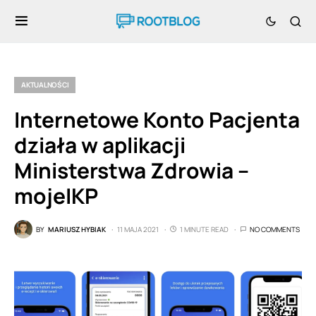
AKTUALNOŚCI
Internetowe Konto Pacjenta
działa w aplikacji
Ministerstwa Zdrowia –
mojeIKP
BY
MARIUSZ HYBIAK
11 MAJA 2021
1 MINUTE READ
NO COMMENTS