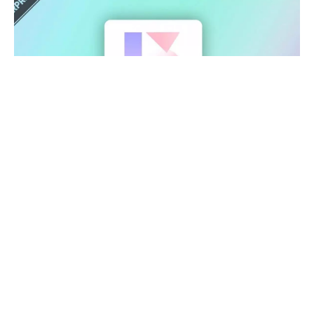
Z wcześniejszych przecieków dowiedzieliśmy
się, że MIUI 13 zadebiutuje 25 czerwca 2021 roku.
Takie informacje mają to do siebie, że nie
zawsze okazują się być prawdziwe. Często
jednak, kiedy w sieci pojawia się spory szum nad
jakąś plotką, podmiot, którego ona dotyczy
odzywa się w tej sprawie. Tak stało się też tym