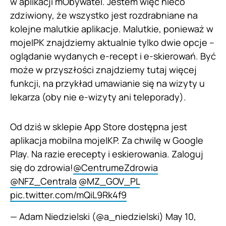
w aplikacji mObywatel. Jestem więc nieco
zdziwiony, że wszystko jest rozdrabniane na
kolejne malutkie aplikacje. Malutkie, ponieważ w
mojeIPK znajdziemy aktualnie tylko dwie opcje –
oglądanie wydanych e-recept i e-skierowań. Być
może w przyszłości znajdziemy tutaj więcej
funkcji, na przykład umawianie się na wizyty u
lekarza (oby nie e-wizyty ani teleporady).
Od dziś w sklepie App Store dostępna jest
aplikacja mobilna mojeIKP. Za chwilę w Google
Play. Na razie erecepty i eskierowania. Zaloguj
się do zdrowia!
@CentrumeZdrowia
@NFZ_Centrala
@MZ_GOV_PL
pic.twitter.com/mQiL9Rk4f9
— Adam Niedzielski (@a_niedzielski)
May 10,