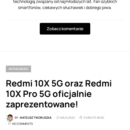
technologią związany od najmłodszych lat. Fan szybkich
smartfonów, ciekawych słuchawek i dobrego piwa.
Zobacz komentarze
AKTUALNOŚCI
Redmi 10X 5G oraz Redmi
10X Pro 5G oficjalnie
zaprezentowane!
BY
MATEUSZ TWORUSZKA
27 MAJA 2020
3 MINUTE READ
NO COMMENTS