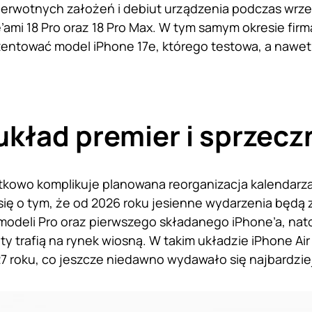
ierwotnych założeń i debiut urządzenia podczas wrześ
’ami 18 Pro oraz 18 Pro Max. W tym samym okresie fir
entować model iPhone 17e, którego testowa, a nawe
kład premier i sprzecz
kowo komplikuje planowana reorganizacja kalendarza
się o tym, że od 2026 roku jesienne wydarzenia będ
modeli Pro oraz pierwszego składanego iPhone’a, nato
ty trafią na rynek wiosną. W takim układzie iPhone Ai
7 roku, co jeszcze niedawno wydawało się najbardzie