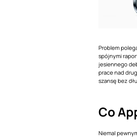
Problem polega
spójnymi rapor
jesiennego deb
prace nad drug
szansę bez dłu
Co App
Niemal pewnym 