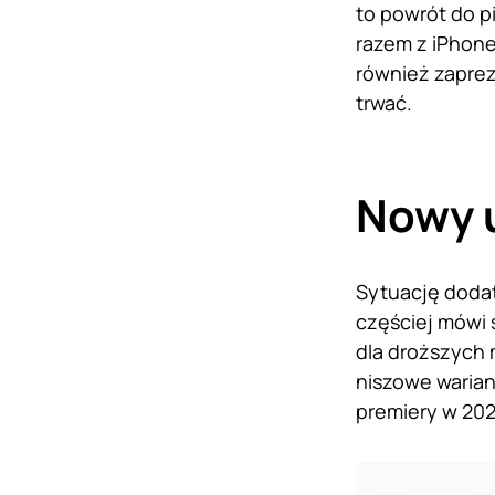
to powrót do p
razem z iPhone
również zaprez
trwać.
Nowy u
Sytuację dodat
częściej mówi 
dla droższych 
niszowe warian
premiery w 202