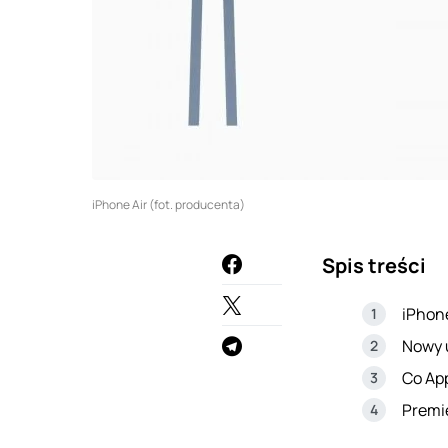
iPhone Air (fot. producenta)
Spis treści
iPhone
Nowy u
Co App
Premi