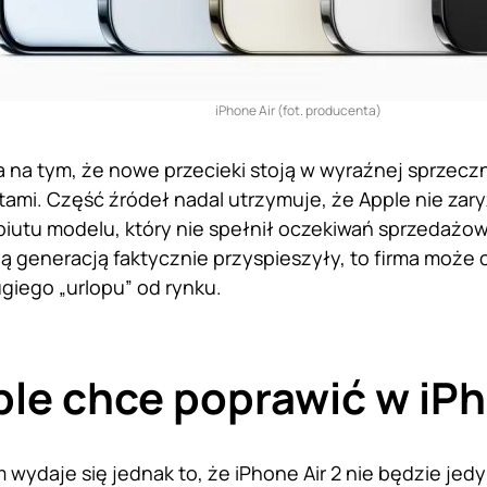
iPhone Air (fot. producenta)
 na tym, że nowe przecieki stoją w wyraźnej sprzecz
tami. Część źródeł nadal utrzymuje, że Apple nie zar
iutu modelu, który nie spełnił oczekiwań sprzedażowyc
ą generacją faktycznie przyspieszyły, to firma może ch
giego „urlopu” od rynku.
le chce poprawić w iPh
wydaje się jednak to, że iPhone Air 2 nie będzie je