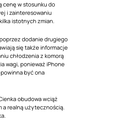
ą cenę w stosunku do
ej i zainteresowaniu
ilka istotnych zmian.
 poprzez dodanie drugiego
wiają się także informacje
waniu chłodzenia z komorą
ia wagi, ponieważ iPhone
em powinna być ona
. Cienka obudowa wciąż
 a realną użytecznością.
ka.