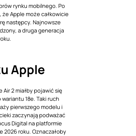
torów rynku mobilnego. Po
, że Apple może całkowicie
erę następcy. Najnowsze
ądzony, a druga generacja
roku.
zu Apple
Air 2 miałby pojawić się
wariantu 18e. Taki ruch
daży pierwszego modelu i
ecieki zaczynają podważać
us Digital na platformie
wie 2026 roku. Oznaczałoby