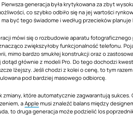
 Pierwsza generacja była krytykowana za zbyt wysok
żliwości, co szybko odbiło się na jej wartości rynkow
e ma być tego świadome i według przecieków planuje k
racji mówi się o rozbudowie aparatu fotograficznego
znacząco zwiększyłoby funkcjonalność telefonu. Poja
erii, mimo bardzo smukłej konstrukcji oraz o zastoso
 dotąd głównie z modeli Pro. Do tego dochodzi kwest
szcze lżejszy. Jeśli chodzi z kolei o cenę, to tym raz
kulowana pod bardziej masowego odbiorcę.
ak zmiany, które automatycznie zagwarantują sukces
czeniem, a
Apple
musi znaleźć balans między designem
e uda, to druga generacja może podzielić los poprzedni