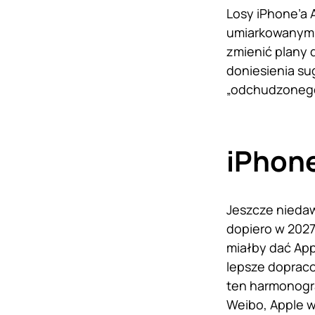
Losy iPhone’a 
umiarkowanym p
zmienić plany 
doniesienia su
„odchudzonego”
iPhone
Jeszcze niedaw
dopiero w 2027
miałby dać App
lepsze dopraco
ten harmonogra
Weibo, Apple w