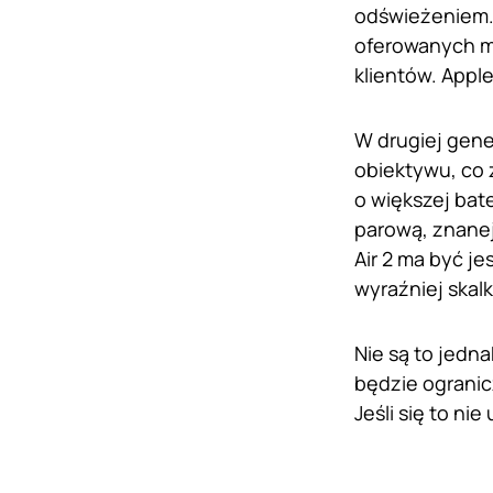
odświeżeniem.
oferowanych mo
klientów. Appl
W drugiej gene
obiektywu, co 
o większej bat
parową, znanej
Air 2 ma być je
wyraźniej skal
Nie są to jedn
będzie ograni
Jeśli się to ni