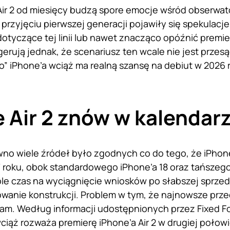
Air 2 od miesięcy budzą spore emocje wśród obserwa
rzyjęciu pierwszej generacji pojawiły się spekulacje
dotyczące tej linii lub nawet znacząco opóźnić premi
gerują jednak, że scenariusz ten wcale nie jest przes
 iPhone’a wciąż ma realną szansę na debiut w 2026 
 Air 2 znów w kalendar
no wiele źródeł było zgodnych co do tego, że iPhone 
 roku, obok standardowego iPhone’a 18 oraz tańszego 
le czas na wyciągnięcie wniosków po słabszej sprze
wanie konstrukcji. Problem w tym, że najnowsze prz
m. Według informacji udostępnionych przez Fixed Foc
ciąż rozważa premierę iPhone’a Air 2 w drugiej poło