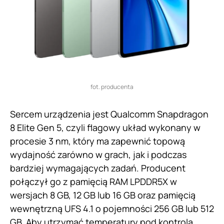
fot. producenta
Sercem urządzenia jest Qualcomm Snapdragon
8 Elite Gen 5, czyli flagowy układ wykonany w
procesie 3 nm, który ma zapewnić topową
wydajność zarówno w grach, jak i podczas
bardziej wymagających zadań. Producent
połączył go z pamięcią RAM LPDDR5X w
wersjach 8 GB, 12 GB lub 16 GB oraz pamięcią
wewnętrzną UFS 4.1 o pojemności 256 GB lub 512
GB. Aby utrzymać temperatury pod kontrolą