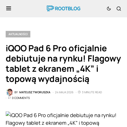
AKTUALNOŚCI
iQOO Pad 6 Pro oficjalnie
debiutuje na rynku! Flagowy
tablet z ekranem „4K” i
topową wydajnością
BY
MATEUSZ TWORUSZKA
24 MAJA 2026
3 MINUTE READ
0 COMMENTS