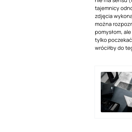
nie ma sensu (t
tajemnicy odno
zdjęcia wykona
można rozpozna
pomysłom, ale 
tylko poczekać.
wróciłby do te