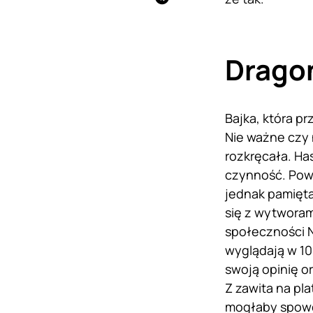
Dragon
Bajka, która p
Nie ważne czy 
rozkręcała. Ha
czynność. Pow
jednak pamięta
się z wytworam
społeczności Ne
wyglądają w 10
swoją opinię o
Z zawita na pl
mogłaby spowo