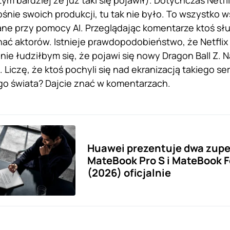
ym bardziej że już taki się pojawił). Dotychczas Netf
śnie swoich produkcji, tu tak nie było. To wszystko w
ne przy pomocy AI. Przeglądając komentarze ktoś słu
ć aktorów. Istnieje prawdopodobieństwo, że Netflix 
nie łudziłbym się, że pojawi się nowy Dragon Ball Z
 Liczę, że ktoś pochyli się nad ekranizacją takiego ser
go świata? Dajcie znać w komentarzach.
Huawei prezentuje dwa zupe
MateBook Pro S i MateBook F
(2026) oficjalnie