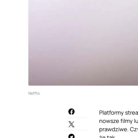
Netflix
Platformy stre
nowsze filmy l
prawdziwe. Czy
że tak.