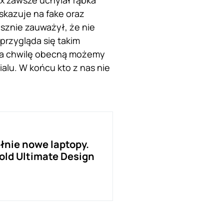
lix zawsze uchylał rąbka
skazuje na fake oraz
sznie zauważył, że nie
przygląda się takim
. Na chwilę obecną możemy
ialu. W końcu kto z nas nie
łnie nowe laptopy.
old Ultimate Design