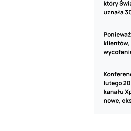
który Świ
uznała 30
Ponieważ
klientów,
wycofaniu
Konferen
lutego 20
kanału Xp
nowe, eks