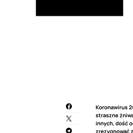
Koronawirus 2
straszne żniwa
innych, dość 
zrezygnować z 