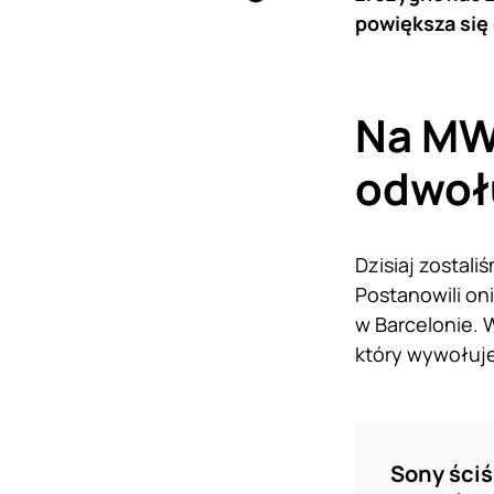
powiększa się 
Na MW
odwoł
Dzisiaj zostal
Postanowili on
w Barcelonie.
który wywołuje
Sony ściś