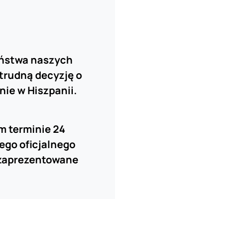
eństwa naszych
 trudną decyzję o
ie w Hiszpanii.
m terminie 24
ego oficjalnego
 zaprezentowane