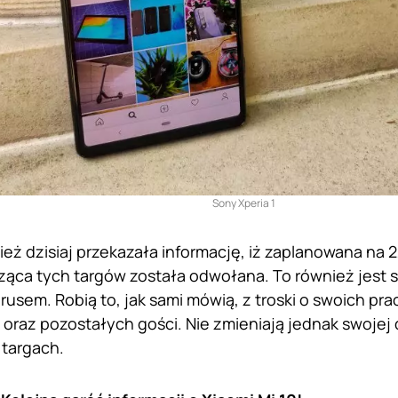
Sony Xperia 1
ież dzisiaj przekazała informację, iż zaplanowana na 
ząca tych targów została odwołana. To również jes
usem. Robią to, jak sami mówią, z troski o swoich pra
ę oraz pozostałych gości. Nie zmieniają jednak swojej
 targach.