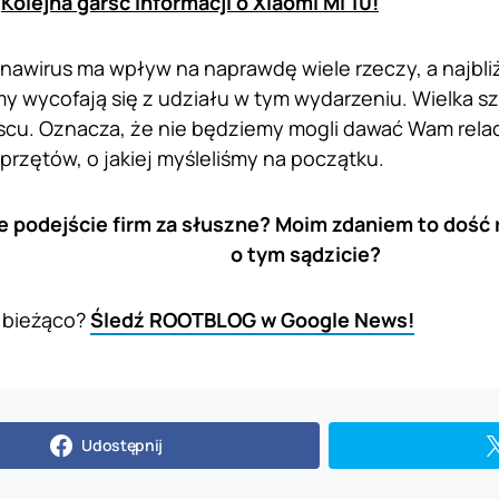
:
Kolejna garść informacji o Xiaomi Mi 10!
onawirus ma wpływ na naprawdę wiele rzeczy, a najbl
rmy wycofają się z udziału w tym wydarzeniu. Wielka 
scu. Oznacza, że nie będziemy mogli dawać Wam relacji 
sprzętów, o jakiej myśleliśmy na początku.
e podejście firm za słuszne? Moim zdaniem to dość 
o tym sądzicie?
 bieżąco?
Śledź ROOTBLOG w Google News!
Udostępnij