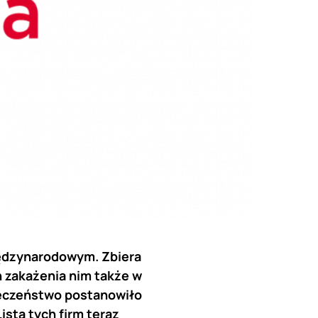
iędzynarodowym. Zbiera
h zakażenia nim także w
ieczeństwo postanowiło
sta tych firm teraz