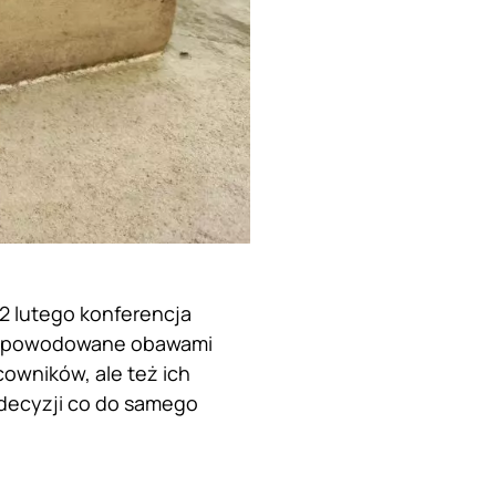
22 lutego konferencja
t spowodowane obawami
cowników, ale też ich
 decyzji co do samego