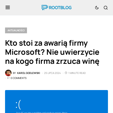
AKTUALNOŚCI
Kto stoi za awarią firmy
Microsoft? Nie uwierzycie
na kogo firma zrzuca winę
BY
KAROL GODLEWSKI
25 LIPCA 2024
1 MINUTE READ
0 COMMENTS