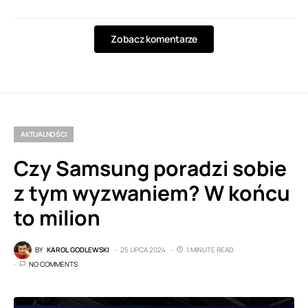
Zobacz komentarze
AKTUALNOŚCI
Czy Samsung poradzi sobie
z tym wyzwaniem? W końcu
to milion
BY
KAROL GODLEWSKI
25 LIPCA 2024
1 MINUTE READ
NO COMMENTS