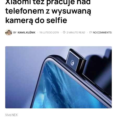
Xiaomi też pracuje nad
telefonem z wysuwaną
kamerą do selfie
BY
KAMIL KUŹNIK
19 LUTEGO 2019
2 MINUTE READ
NO COMMENTS
Vivo NEX