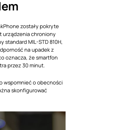
dem
kPhone zostały pokryte
t urządzenia chroniony
rny standard MIL-STD 810H,
odporność na upadek z
co oznacza, że smartfon
tra przez 30 minut.
to wspomnieć o obecności
ożna skonfigurować