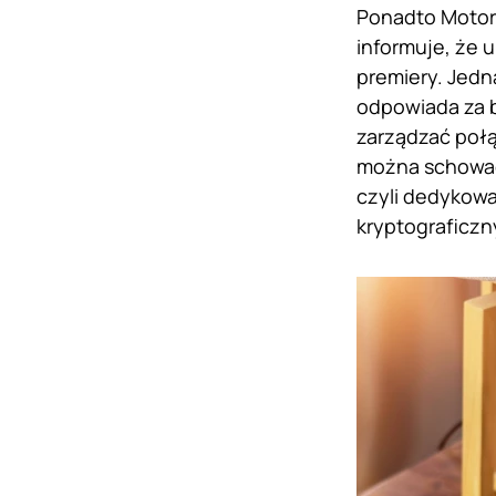
Ponadto Motor
informuje, że 
premiery. Jedn
odpowiada za 
zarządzać połą
można schować
czyli dedykowa
kryptograficzn