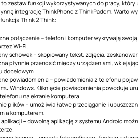
t to zestaw funkcji wykorzystywanych do pracy, któr
ynną integrację ThinkPhone z ThinkPadem. Warto wym
funkcja Think 2 Think:
zne połączenie – telefon i komputer wykrywają swoją
przez Wi-Fi.
ony schowek – skopiowany tekst, zdjęcia, zeskanowa
a płynnie przenosić między urządzeniami, wklejając j
iu docelowym.
one powiadomienia – powiadomienia z telefonu pojawi
temu Windows. Kliknięcie powiadomienia powoduje ur
z telefonu na ekranie komputera.
ie plików – umożliwia łatwe przeciąganie i upuszczan
em a komputerem.
 aplikacji – dowolną aplikację z systemu Android mo
terze.
na kamera – aparaty fotograficzne i funkcje sztuczne