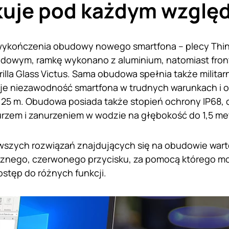
kuje pod każdym wzglę
wykończenia obudowy nowego smartfona – plecy Thin
dowym, ramkę wykonano z aluminium, natomiast fron
rilla Glass Victus. Sama obudowa spełnia także milita
uje niezawodność smartfona w trudnych warunkach i 
,25 m. Obudowa posiada także stopień ochrony IP68, 
kurzem i zanurzeniem w wodzie na głębokość do 1,5 me
awszych rozwiązań znajdujących się na obudowie war
cznego, czerwonego przycisku, za pomocą którego m
stęp do różnych funkcji.