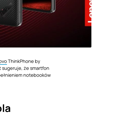
ovo
ThinkPhone by
t sugeruje, że smartfon
zupełnieniem notebooków
la