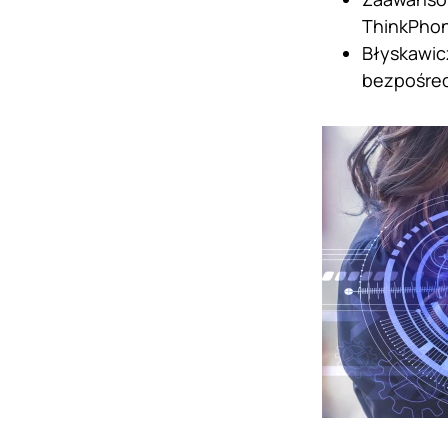
ThinkPhon
Błyskawic
bezpośred