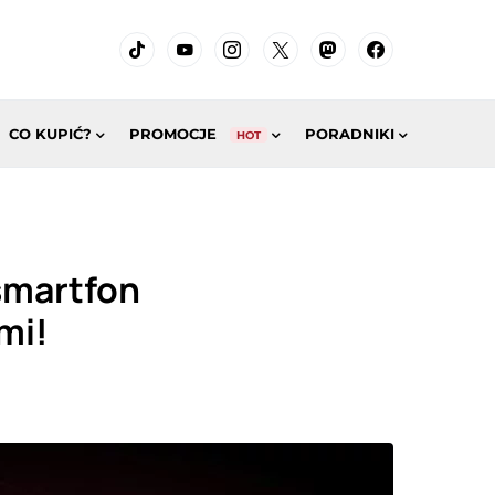
CO KUPIĆ?
PROMOCJE
PORADNIKI
HOT
smartfon
mi!