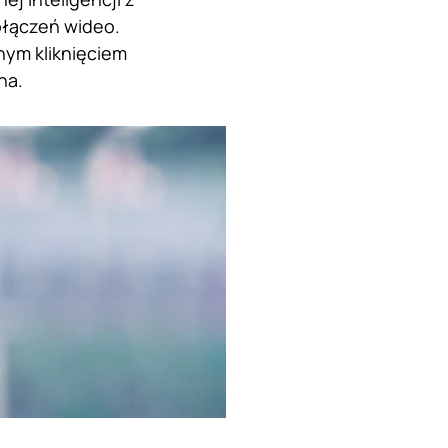
ołączeń wideo.
nym kliknięciem
ona.