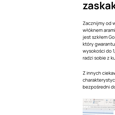
zaska
Zacznijmy od 
włóknem arami
jest szkłem Go
który gwarant
wysokości do 1
radzi sobie z 
Z innych ciek
charakterysty
bezpośredni do