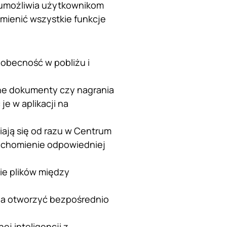
y umożliwia użytkownikom
ienić wszystkie funkcje
 obecność w pobliżu i
ne dokumenty czy nagrania
e w aplikacji na
ają się od razu w Centrum
uchomienie odpowiedniej
ie plików między
żna otworzyć bezpośrednio
j inteligencji z