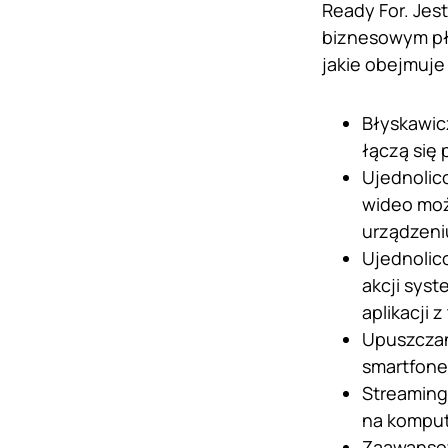
Ready For. Jes
biznesowym pł
jakie obejmuje 
Błyskawic
łączą się 
Ujednolic
wideo możn
urządzen
Ujednolic
akcji sys
aplikacji 
Upuszczan
smartfon
Streaming
na kompu
Zaawansowa