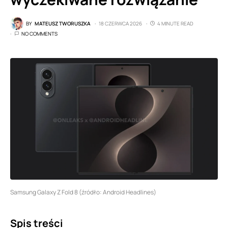
BY
MATEUSZ TWORUSZKA
18 CZERWCA 2026
4 MINUTE READ
NO COMMENTS
Samsung Galaxy Z Fold 8 (źródło: Android Headlines)
Spis treści