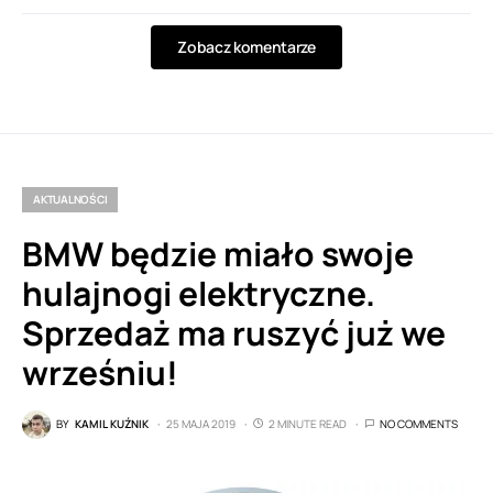
Zobacz komentarze
AKTUALNOŚCI
BMW będzie miało swoje
hulajnogi elektryczne.
Sprzedaż ma ruszyć już we
wrześniu!
BY
KAMIL KUŹNIK
25 MAJA 2019
2 MINUTE READ
NO COMMENTS