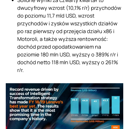
Solidne wyniki za czwarty kwartał to
dwucyfrowy wzrost (10,1% r/r) przychodów
do poziomu 11,7 mld USD, wzrost
przychodów i zysków wszystkich działów
po raz pierwszy od przejęcia działu x86 i
Motoroli, a także wyższa rentowność:
dochód przed opodatkowaniem na
poziomie 180 mln USD, wyższy o 389% r/r i
dochód netto 118 mln USD, wyższy o 261%
r/r.