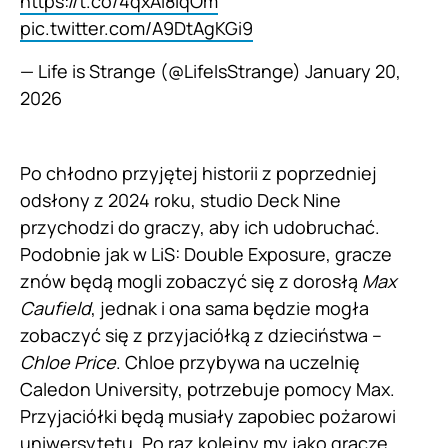
https://t.co/4qxAl8iqOm
pic.twitter.com/A9DtAgKGi9
— Life is Strange (@LifeIsStrange)
January 20,
2026
Po chłodno przyjętej historii z poprzedniej
odsłony z 2024 roku, studio Deck Nine
przychodzi do graczy, aby ich udobruchać.
Podobnie jak w LiS: Double Exposure, gracze
znów będą mogli zobaczyć się z dorosłą
Max
Caufield
, jednak i ona sama będzie mogła
zobaczyć się z przyjaciółką z dzieciństwa –
Chloe Price
. Chloe przybywa na uczelnię
Caledon University, potrzebuje pomocy Max.
Przyjaciółki będą musiały zapobiec pożarowi
uniwersytetu. Po raz kolejny my jako gracze