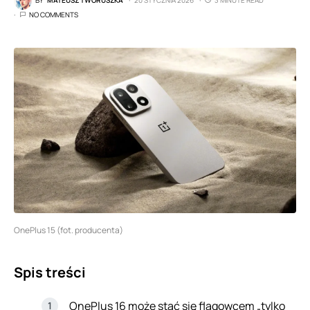
BY
MATEUSZ TWORUSZKA
20 STYCZNIA 2026
3 MINUTE READ
NO COMMENTS
OnePlus 15 (fot. producenta)
Spis treści
OnePlus 16 może stać się flagowcem „tylko