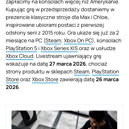
zapłacimy na konsolach więcej niż Amerykanie.
Kupując grę w przedsprzedaży dostaniemy w
prezencie klasyczne stroje dla Max i Chloe,
inspirowane ubiorami postaci z pierwszej
odsłony serii z 2015 roku. Gra ukaże się już za 2
miesiące na PC (
Steam
;
Xbox On PC
), konsolach
PlayStation 5
i
Xbox Series X|S
oraz w usłudze
Xbox Cloud
. Livestream ujawniający grę
wskazuje na datę
27 marca 2026
, chociaż
strony produktu w sklepach
Steam
,
PlayStation
Store
oraz
Xbox Store
zawierają datę
26 marca
2026
.