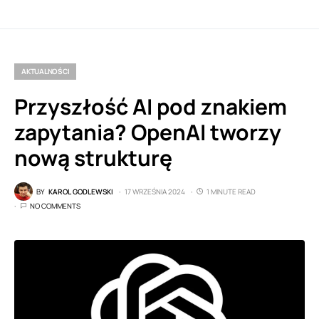
AKTUALNOŚCI
Przyszłość AI pod znakiem
zapytania? OpenAI tworzy
nową strukturę
BY
KAROL GODLEWSKI
17 WRZEŚNIA 2024
1 MINUTE READ
NO COMMENTS