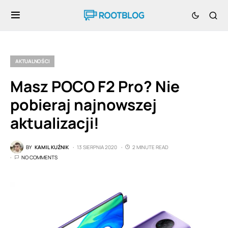
AKTUALNOŚCI
Masz POCO F2 Pro? Nie
pobieraj najnowszej
aktualizacji!
BY
KAMIL KUŹNIK
13 SIERPNIA 2020
2 MINUTE READ
NO COMMENTS