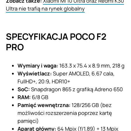
Zobacz także:
Xiaomi Mi 10 Ultra oraz Redmi K30
Ultra nie trafią na rynek globalny
SPECYFIKACJA POCO F2
PRO
Wymiary i waga:
163.3 x 75.4 x 8.9 mm, 218 g
Wyświetlacz:
Super AMOLED, 6.67 cala,
FullHD+, 20:9, HDR10+
SoC:
Snapdragon 865 z grafiką Adreno 650
RAM:
6/8 GB
Pamięć wewnętrzna:
128/256 GB (bez
możliwości rozszerzenia poprzez kartę
pamięci)
Aparat główny:
64 Mpix (f/1.89) + 13 Mpix