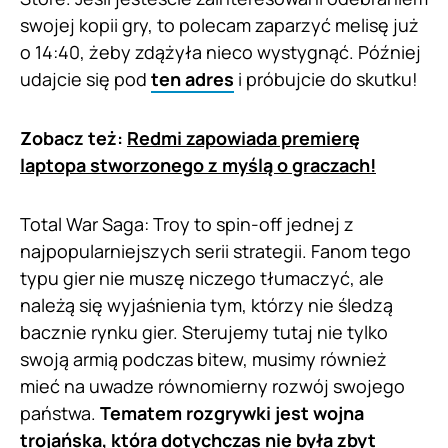
swojej kopii gry, to polecam zaparzyć melisę już
o 14:40, żeby zdążyła nieco wystygnąć. Później
udajcie się pod
ten adres
i próbujcie do skutku!
Zobacz też:
Redmi zapowiada premierę
laptopa stworzonego z myślą o graczach!
Total War Saga: Troy to spin-off jednej z
najpopularniejszych serii strategii. Fanom tego
typu gier nie muszę niczego tłumaczyć, ale
należą się wyjaśnienia tym, którzy nie śledzą
bacznie rynku gier. Sterujemy tutaj nie tylko
swoją armią podczas bitew, musimy również
mieć na uwadze równomierny rozwój swojego
państwa.
Tematem rozgrywki jest wojna
trojańska, która dotychczas nie była zbyt