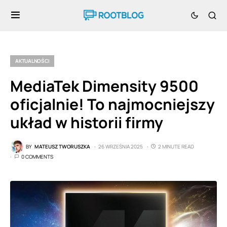
AKTUALNOŚCI
MediaTek Dimensity 9500
oficjalnie! To najmocniejszy
układ w historii firmy
BY
MATEUSZ TWORUSZKA
26 WRZEŚNIA 2025
2 MINUTE READ
0 COMMENTS