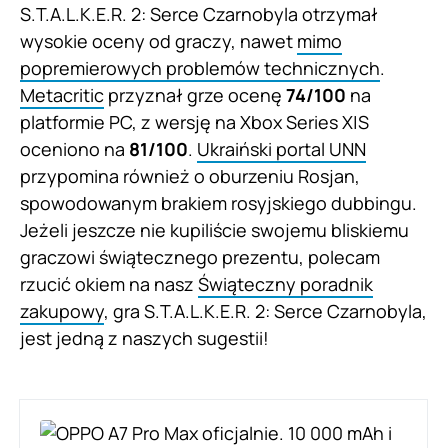
S.T.A.L.K.E.R. 2: Serce Czarnobyla otrzymał
wysokie oceny od graczy, nawet
mimo
popremierowych problemów technicznych
.
Metacritic
przyznał grze ocenę
74/100
na
platformie PC, z wersję na Xbox Series X|S
oceniono na
81/100
.
Ukraiński portal UNN
przypomina również o oburzeniu Rosjan,
spowodowanym brakiem rosyjskiego dubbingu.
Jeżeli jeszcze nie kupiliście swojemu bliskiemu
graczowi świątecznego prezentu, polecam
rzucić okiem na nasz
Świąteczny poradnik
zakupowy
, gra S.T.A.L.K.E.R. 2: Serce Czarnobyla,
jest jedną z naszych sugestii!