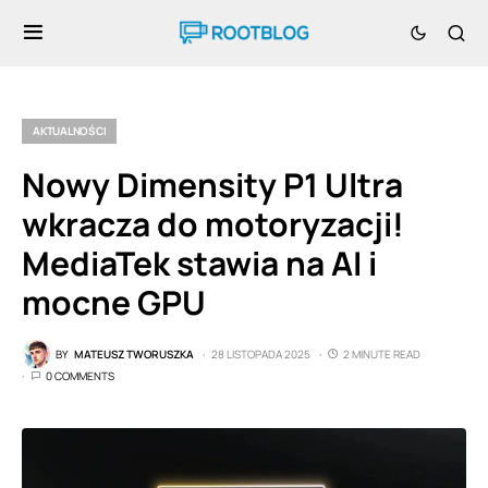
AKTUALNOŚCI
Nowy Dimensity P1 Ultra
wkracza do motoryzacji!
MediaTek stawia na AI i
mocne GPU
BY
MATEUSZ TWORUSZKA
28 LISTOPADA 2025
2 MINUTE READ
0 COMMENTS