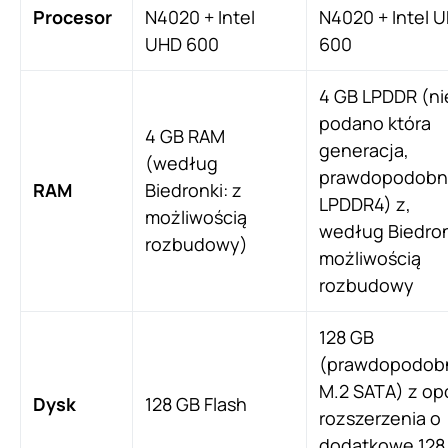
Procesor
N4020 + Intel
N4020 + Intel 
UHD 600
600
4 GB LPDDR (ni
podano która
4 GB RAM
generacja,
(według
prawdopodobn
RAM
Biedronki: z
LPDDR4) z,
możliwością
według Biedron
rozbudowy)
możliwością
rozbudowy
128 GB
(prawdopodob
M.2 SATA) z op
Dysk
128 GB Flash
rozszerzenia o
dodatkowe 128