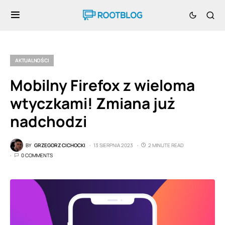
AKTUALNOŚCI
Mobilny Firefox z wieloma
wtyczkami! Zmiana już
nadchodzi
BY
GRZEGORZ CICHOCKI
13 SIERPNIA 2023
2 MINUTE READ
0 COMMENTS