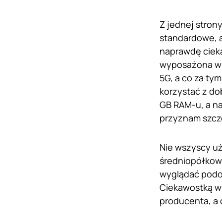
Z jednej stron
standardowe, a
naprawdę ciek
wyposażona w
5G, a co za ty
korzystać z do
GB RAM-u, a na
przyznam szcze
Nie wszyscy uż
średniopółkowe
wyglądać podo
Ciekawostką wy
producenta, a 