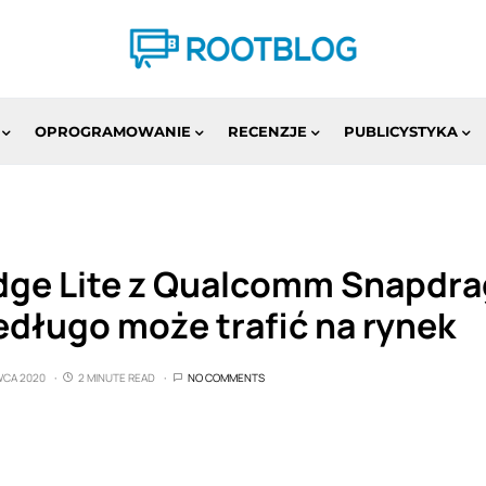
OPROGRAMOWANIE
RECENZJE
PUBLICYSTYKA
dge Lite z Qualcomm Snapdr
edługo może trafić na rynek
WCA 2020
2 MINUTE READ
NO COMMENTS