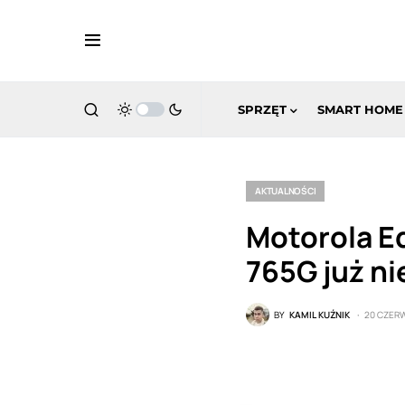
SPRZĘT
SMART HOME
AKTUALNOŚCI
Motorola E
765G już ni
BY
KAMIL KUŹNIK
20 CZER