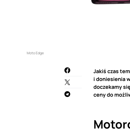
Moto Edge
Jakiś czas tem
i doniesienia 
doczekamy się 
ceny do możli
Motoro