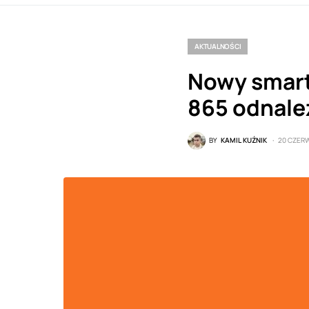
AKTUALNOŚCI
Nowy smar
865 odnale
BY
KAMIL KUŹNIK
20 CZER