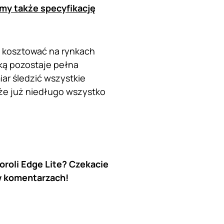
my także specyfikację
ma kosztować na rynkach
dką pozostaje pełna
ar śledzić wszystkie
 że już niedługo wszystko
oroli Edge Lite? Czekacie
w komentarzach!