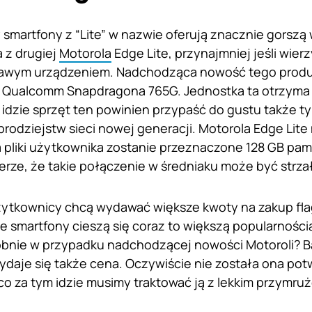
y smartfony z “Lite” w nazwie oferują znacznie gorszą
 z drugiej
Motorola
Edge Lite, przynajmniej jeśli wier
awym urządzeniem. Nadchodząca nowość tego prod
 Qualcomm Snapdragona 765G. Jednostka ta otrzym
m idzie sprzęt ten powinien przypaść do gustu także 
brodziejstw sieci nowej generacji. Motorola Edge Lit
 pliki użytkownika zostanie przeznaczone 128 GB pam
rze, że takie połączenie w średniaku może być strza
ytkownicy chcą wydawać większe kwoty na zakup fla
 smartfony cieszą się coraz to większą popularności
bnie w przypadku nadchodzącej nowości Motoroli? B
daje się także cena. Oczywiście nie została ona po
co za tym idzie musimy traktować ją z lekkim przymru