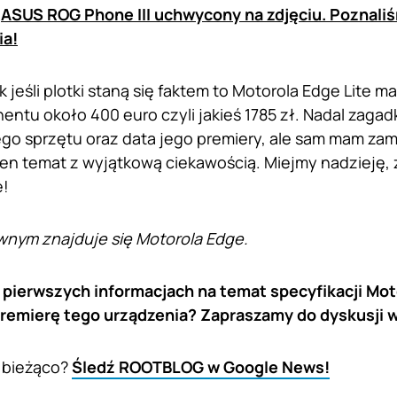
:
ASUS ROG Phone III uchwycony na zdjęciu. Poznaliś
ia!
 jeśli plotki staną się faktem to Motorola Edge Lite 
entu około 400 euro czyli jakieś 1785 zł. Nadal zaga
ego sprzętu oraz data jego premiery, ale sam mam zami
ten temat z wyjątkową ciekawością. Miejmy nadzieję,
e!
wnym znajduje się Motorola Edge.
 pierwszych informacjach na temat specyfikacji Mot
premierę tego urządzenia? Zapraszamy do dyskusji 
 bieżąco?
Śledź ROOTBLOG w Google News!