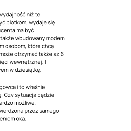
 wydajność niż te
zyć plotkom, wydaje się
ucenta ma być
a także wbudowany modem
tym osobom, które chcą
e może otrzymać także aż 6
ięci wewnętrznej. I
łem w dziesiątkę.
gowca i to właśnie
ą. Czy sytuacja będzie
ardzo możliwe.
twierdzona przez samego
żeniem oka.