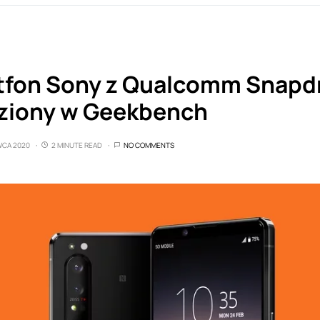
tfon Sony z Qualcomm Snap
ziony w Geekbench
WCA 2020
2 MINUTE READ
NO COMMENTS