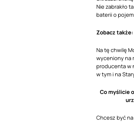
Nie zabrakło t
baterii o poje
Zobacz także
Na tę chwilę M
wyceniony na 
producenta w n
w tym i na Star
Co myślicie 
urz
Chcesz być na