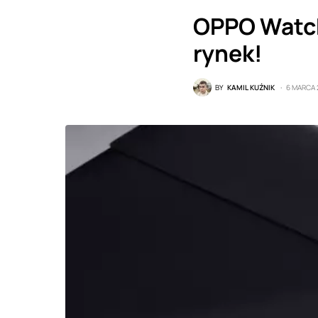
OPPO Watch
rynek!
BY
KAMIL KUŹNIK
6 MARCA 