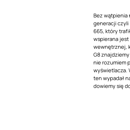
Bez wątpienia 
generacji czy
665, który traf
wspierana jest
wewnętrznej, k
G8 znajdziemy 
nie rozumiem p
wyświetlacza. 
ten wypadał n
dowiemy się do