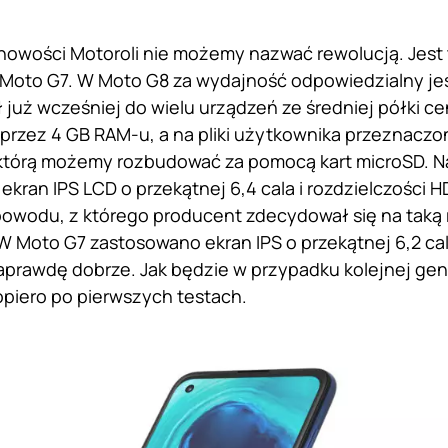
nowości Motoroli nie możemy nazwać rewolucją. Jest 
li Moto G7. W Moto G8 za wydajność odpowiedzialny 
ił już wcześniej do wielu urządzeń ze średniej półki c
 przez 4 GB RAM-u, a na pliki użytkownika przeznacz
tórą możemy rozbudować za pomocą kart microSD. Na
ekran IPS LCD o przekątnej 6,4 cala i rozdzielczości 
owodu, z którego producent zdecydował się na taką 
W Moto G7 zastosowano ekran IPS o przekątnej 6,2 cala 
aprawdę dobrze. Jak będzie w przypadku kolejnej ge
piero po pierwszych testach.