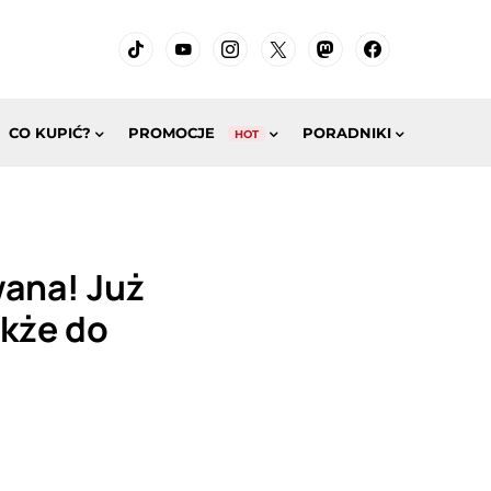
CO KUPIĆ?
PROMOCJE
PORADNIKI
HOT
wana! Już
akże do