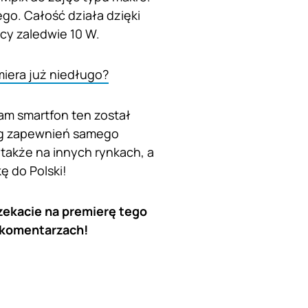
go. Całość działa dzięki
cy zaledwie 10 W.
miera już niedługo?
Tam smartfon ten został
ug zapewnień samego
także na innych rynkach, a
ę do Polski!
Czekacie na premierę tego
 komentarzach!