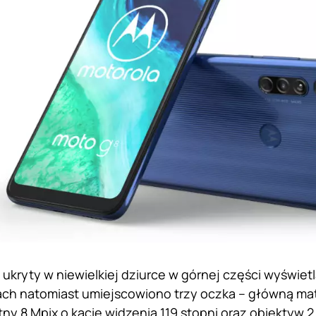
 ukryty w niewielkiej dziurce w górnej części wyświet
ach natomiast umiejscowiono trzy oczka – główną mat
tny 8 Mpix o kącie widzenia 119 stopni oraz obiektyw 2