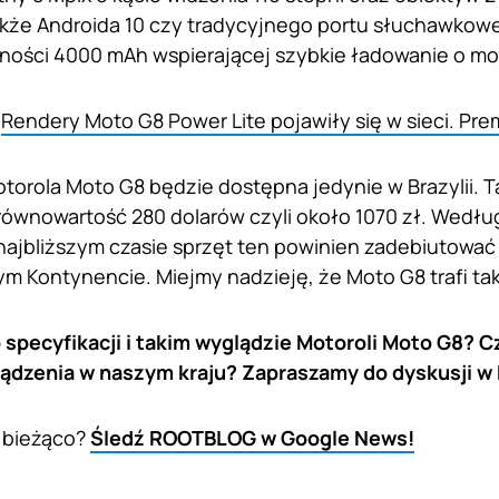
akże Androida 10 czy tradycyjnego portu słuchawkowe
mności 4000 mAh wspierającej szybkie ładowanie o mo
:
Rendery Moto G8 Power Lite pojawiły się w sieci. Pre
otorola Moto G8 będzie dostępna jedynie w Brazylii. 
równowartość 280 dolarów czyli około 1070 zł. Wedł
ajbliższym czasie sprzęt ten powinien zadebiutować 
ym Kontynencie. Miejmy nadzieję, że Moto G8 trafi tak
o specyfikacji i takim wyglądzie Motoroli Moto G8? 
ądzenia w naszym kraju? Zapraszamy do dyskusji w
 bieżąco?
Śledź ROOTBLOG w Google News!