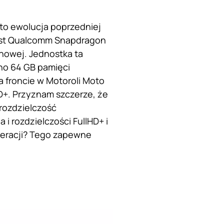
to ewolucja poprzedniej
jest Qualcomm Snapdragon
enowej. Jednostka ta
ono 64 GB pamięci
 froncie w Motoroli Moto
HD+. Przyznam szczerze, że
rozdzielczość
i rozdzielczości FullHD+ i
neracji? Tego zapewne