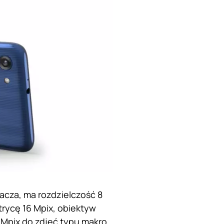
lacza, ma rozdzielczość 8
rycę 16 Mpix, obiektyw
 Mpix do zdjęć typu makro.