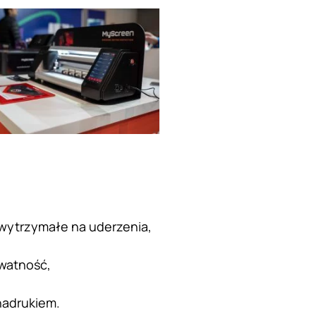
 wytrzymałe na uderzenia,
ywatność,
nadrukiem.