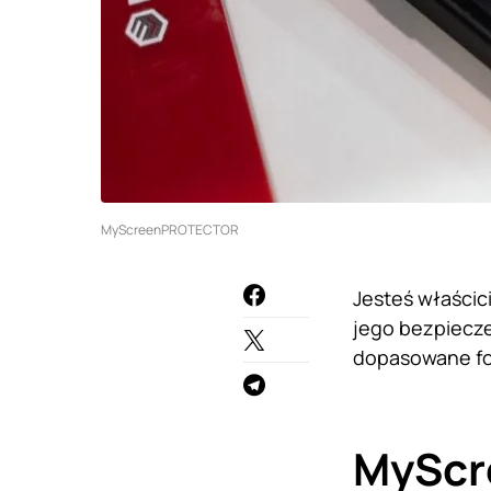
MyScreenPROTECTOR
Jesteś właścic
jego bezpiecz
dopasowane fo
MyScr