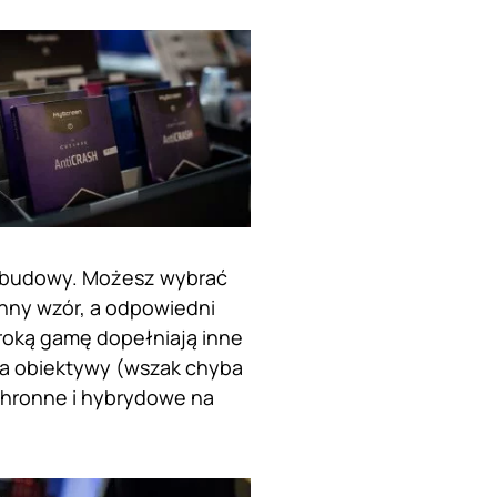
 obudowy. Możesz wybrać
inny wzór, a odpowiedni
roką gamę dopełniają inne
na obiektywy (wszak chyba
ochronne i hybrydowe na