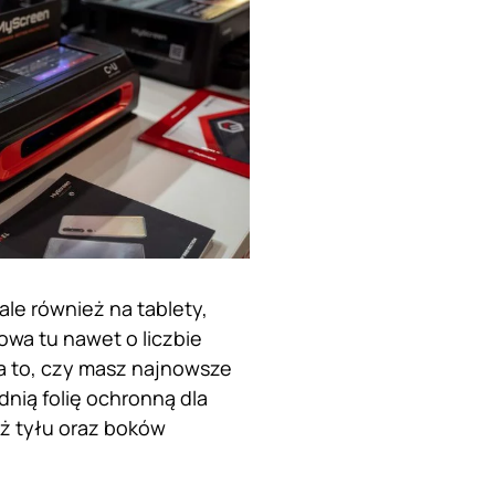
ale również na tablety,
owa tu nawet o liczbie
a to, czy masz najnowsze
nią folię ochronną dla
eż tyłu oraz boków