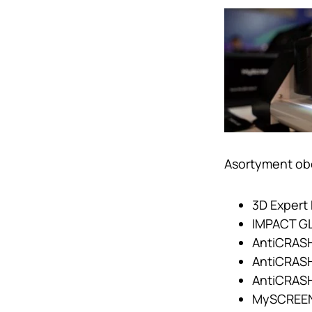
Asortyment obe
3D Expert 
IMPACT GL
AntiCRASH
AntiCRASH
AntiCRASH 
MySCREEN 