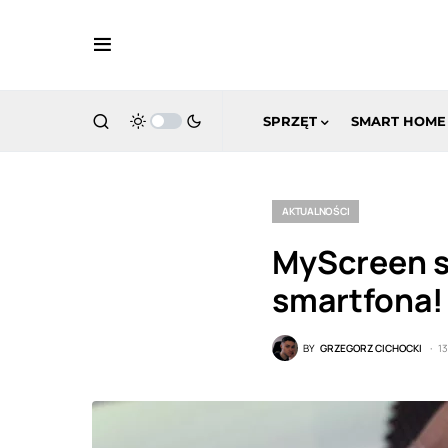
SPRZĘT
SMART HOME
AKTUALNOŚCI
MyScreen s
smartfona!
BY
GRZEGORZ CICHOCKI
1