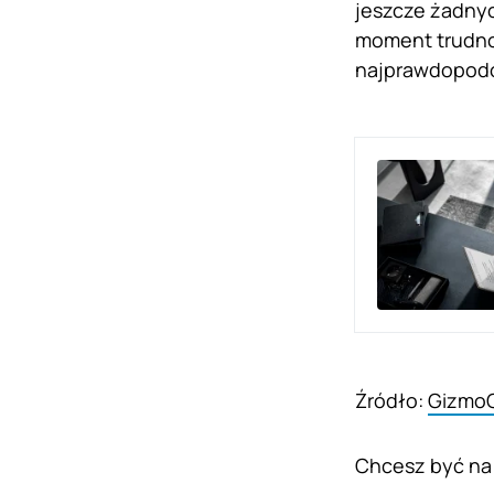
jeszcze żadnyc
moment trudno 
najprawdopodob
Źródło:
Gizmo
Chcesz być na