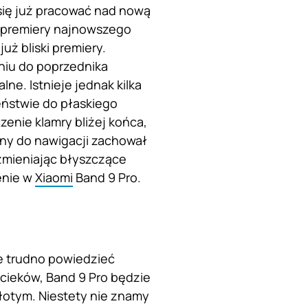
się już pracować nad nową
d premiery najnowszego
już bliski premiery.
aniu do poprzednika
ne. Istnieje jednak kilka
eństwie do płaskiego
enie klamry bliżej końca,
any do nawigacji zachował
zmieniając błyszczące
enie w
Xiaomi
Band 9 Pro.
e trudno powiedzieć
cieków, Band 9 Pro będzie
łotym. Niestety nie znamy