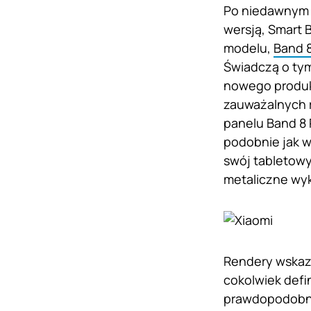
Po niedawnym 
wersją, Smart 
modelu,
Band 8
Świadczą o tym
nowego produkt
zauważalnych r
panelu Band 8 
podobnie jak w
swój tabletowy
metaliczne wy
Rendery wskazu
cokolwiek def
prawdopodobnie