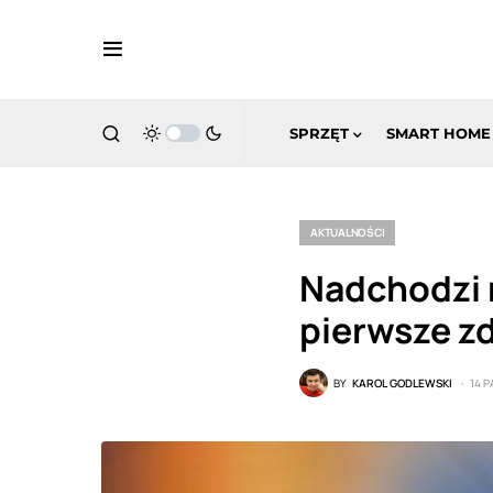
SPRZĘT
SMART HOME
AKTUALNOŚCI
Nadchodzi 
pierwsze zd
BY
KAROL GODLEWSKI
14 P