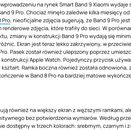
wprowadzeniu na rynek Smart Band 9 Xiaomi wydaje 
Band 9 Pro. Chociaż minęło zaledwie kilka miesięcy o
 Pro
, nieoficjalne zdjęcia sugerują, że Band 9 Pro jest 
 renderowe zdjęcia, które trafiły do sieci. W porówn
u, zmiany w konstrukcji Band 9 Pro wydają się minimal
óżnic. Ekran jest teraz lekko zakrzywiony, w przeciwi
Pro. Pasek został również ulepszony poprzez umieszcz
 konstrukcji Apple Watch. Pojedynczy przycisk używ
 kształt. Ramka boczna również została odnowiona, 
kończenie w Band 8 Pro na bardziej matowe wykończ
ją również na większy ekran z węższymi ramkami, al
initywnego bez potwierdzenia wymiarów. Według prze
 dostępny w trzech kolorach: srebrnym, czarnym i z