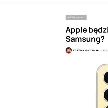
AKTUALNOŚCI
Apple będzi
Samsung?
BY
KAROL GODLEWSKI
14 P