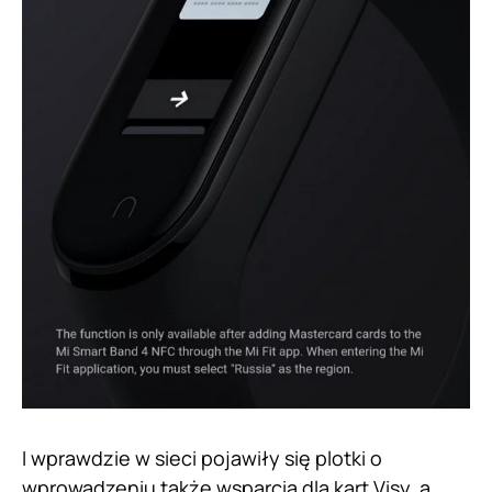
I wprawdzie w sieci pojawiły się plotki o
wprowadzeniu także wsparcia dla kart Visy, a