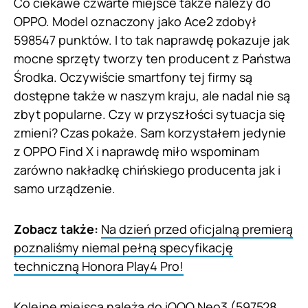
Co ciekawe czwarte miejsce także należy do
OPPO. Model oznaczony jako Ace2 zdobył
598547 punktów. I to tak naprawdę pokazuje jak
mocne sprzęty tworzy ten producent z Państwa
Środka. Oczywiście smartfony tej firmy są
dostępne także w naszym kraju, ale nadal nie są
zbyt popularne. Czy w przyszłości sytuacja się
zmieni? Czas pokaże. Sam korzystałem jedynie
z OPPO Find X i naprawdę miło wspominam
zarówno nakładkę chińskiego producenta jak i
samo urządzenie.
Zobacz także:
Na dzień przed oficjalną premierą
poznaliśmy niemal pełną specyfikację
techniczną Honora Play4 Pro!
Kolejne miejsca należą do iQOO Neo3 (597528