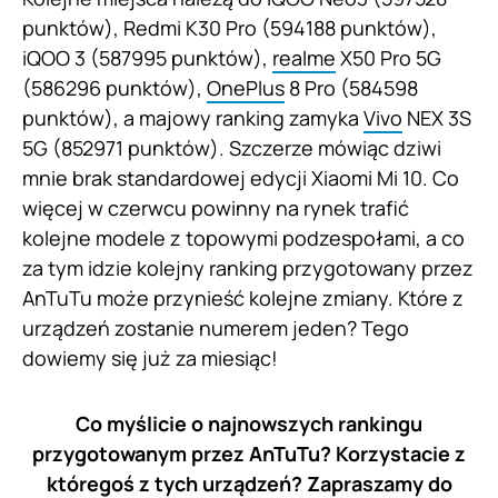
punktów), Redmi K30 Pro (594188 punktów),
iQOO 3 (587995 punktów),
realme
X50 Pro 5G
(586296 punktów),
OnePlus
8 Pro (584598
punktów), a majowy ranking zamyka
Vivo
NEX 3S
5G (852971 punktów). Szczerze mówiąc dziwi
mnie brak standardowej edycji Xiaomi Mi 10. Co
więcej w czerwcu powinny na rynek trafić
kolejne modele z topowymi podzespołami, a co
za tym idzie kolejny ranking przygotowany przez
AnTuTu może przynieść kolejne zmiany. Które z
urządzeń zostanie numerem jeden? Tego
dowiemy się już za miesiąc!
Co myślicie o najnowszych rankingu
przygotowanym przez AnTuTu? Korzystacie z
któregoś z tych urządzeń? Zapraszamy do