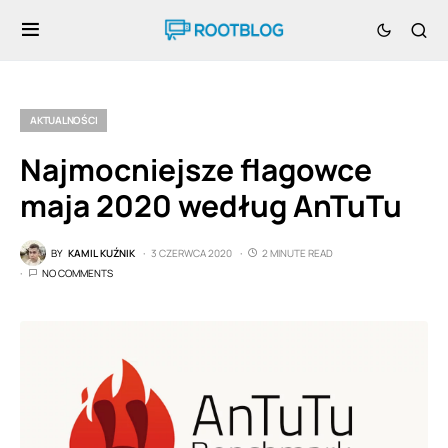
AKTUALNOŚCI
Najmocniejsze flagowce
maja 2020 według AnTuTu
BY
KAMIL KUŹNIK
3 CZERWCA 2020
2 MINUTE READ
NO COMMENTS