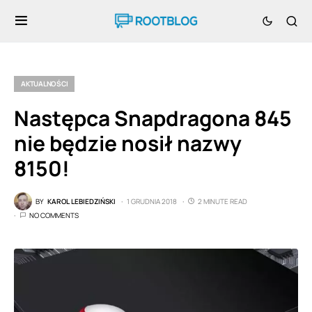
AKTUALNOŚCI
Następca Snapdragona 845
nie będzie nosił nazwy
8150!
BY
KAROL LEBIEDZIŃSKI
1 GRUDNIA 2018
2 MINUTE READ
NO COMMENTS