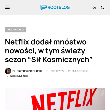
AKTUALNOŚCI
Netflix dodał mnóstwo
nowości, w tym świeży
sezon “Sił Kosmicznych”
BY
GRZEGORZ CICHOCKI
18 LUTEGO 2022
1 MINUTE READ
NO COMMENTS