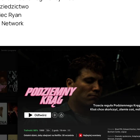
Dziedzictwo
iec Ryan
l Network