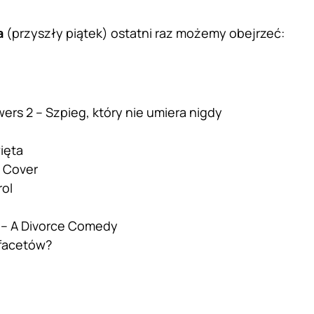
a
(przyszły piątek) ostatni raz możemy obejrzeć:
ers 2 – Szpieg, który nie umiera nigdy
ięta
 Cover
rol
u – A Divorce Comedy
 facetów?