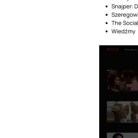
Snajper: 
Szeregow
The Socia
Wiedźmy