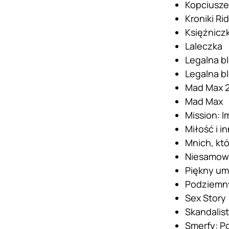
Kopciusze
Kroniki Ri
Księżnicz
Laleczka
Legalna b
Legalna b
Mad Max 2
Mad Max
Mission: I
Miłość i i
Mnich, któ
Niesamowi
Piękny um
Podziemn
Sex Story
Skandalist
Smerfy: P