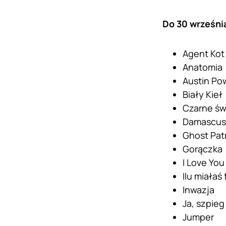
Do 30 wrześni
Agent Kot
Anatomia
Austin Pow
Biały Kieł
Czarne św
Damascus
Ghost Pat
Gorączka
I Love Yo
Ilu miałaś
Inwazja
Ja, szpieg
Jumper