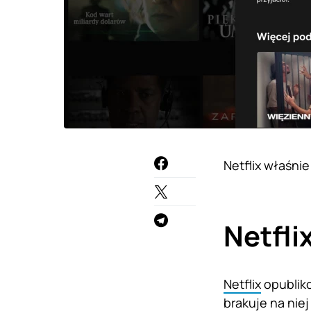
Netflix właśni
Netfli
Netflix
opubliko
brakuje na niej