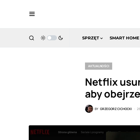
SPRZĘT
SMART HOME
AKTUALNOŚCI
Netflix usu
aby obejrz
BY
GRZEGORZ CICHOCKI
2