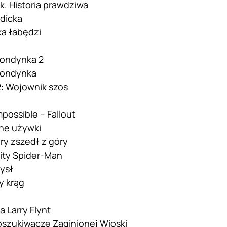
k. Historia prawdziwa
ddicka
ka łabędzi
londynka 2
londynka
: Wojownik szos
mpossible – Fallout
nne używki
ry zszedł z góry
ty Spider-Man
ysł
y krąg
a Larry Flynt
oszukiwacze Zaginionej Wioski