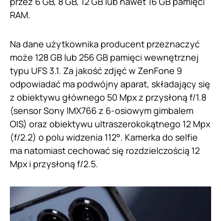
przez 6 GB, 8 GB, 12 GB lub nawet 16 GB pamięci
RAM.
Na dane użytkownika producent przeznaczyć
może 128 GB lub 256 GB pamięci wewnętrznej
typu UFS 3.1. Za jakość zdjęć w ZenFone 9
odpowiadać ma podwójny aparat, składający się
z obiektywu głównego 50 Mpx z przysłoną f/1.8
(sensor Sony IMX766 z 6-osiowym gimbalem
OIS) oraz obiektywu ultraszerokokątnego 12 Mpx
(f/2.2) o polu widzenia 112°. Kamerka do selfie
ma natomiast cechować się rozdzielczością 12
Mpx i przysłoną f/2.5.