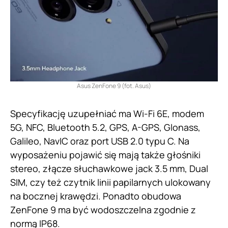
Asus ZenFone 9 (fot. Asus)
Specyfikację uzupełniać ma Wi-Fi 6E, modem
5G, NFC, Bluetooth 5.2, GPS, A-GPS, Glonass,
Galileo, NavIC oraz port USB 2.0 typu C. Na
wyposażeniu pojawić się mają także głośniki
stereo, złącze słuchawkowe jack 3.5 mm, Dual
SIM, czy też czytnik linii papilarnych ulokowany
na bocznej krawędzi. Ponadto obudowa
ZenFone 9 ma być wodoszczelna zgodnie z
normą IP68.