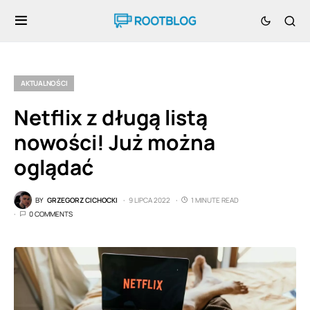
AKTUALNOŚCI
Netflix z długą listą
nowości! Już można
oglądać
BY
GRZEGORZ CICHOCKI
9 LIPCA 2022
1 MINUTE READ
0 COMMENTS