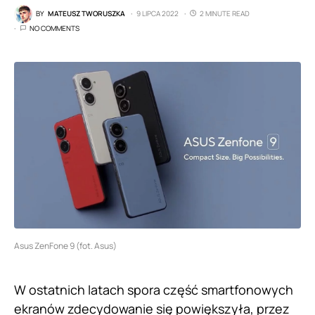
BY
MATEUSZ TWORUSZKA
9 LIPCA 2022
2 MINUTE READ
NO COMMENTS
Asus ZenFone 9 (fot. Asus)
W ostatnich latach spora część smartfonowych
ekranów zdecydowanie się powiększyła, przez