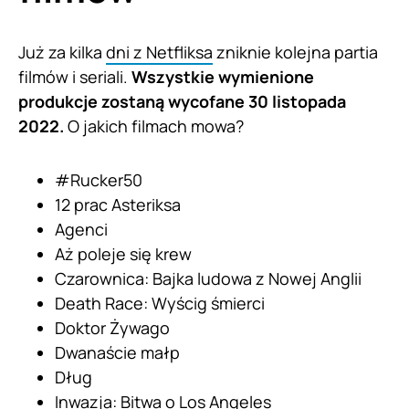
Już za kilka
dni z Netfliksa
zniknie kolejna partia
filmów i seriali.
Wszystkie wymienione
produkcje zostaną wycofane 30 listopada
2022.
O jakich filmach mowa?
#Rucker50
12 prac Asteriksa
Agenci
Aż poleje się krew
Czarownica: Bajka ludowa z Nowej Anglii
Death Race: Wyścig śmierci
Doktor Żywago
Dwanaście małp
Dług
Inwazja: Bitwa o Los Angeles