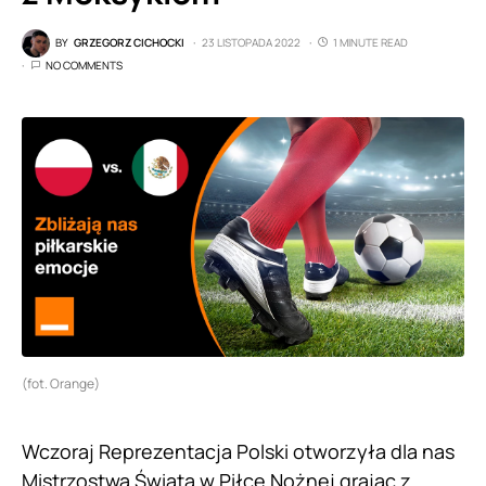
BY
GRZEGORZ CICHOCKI
23 LISTOPADA 2022
1 MINUTE READ
NO COMMENTS
(fot. Orange)
Wczoraj Reprezentacja Polski otworzyła dla nas
Mistrzostwa Świata w Piłce Nożnej grając z